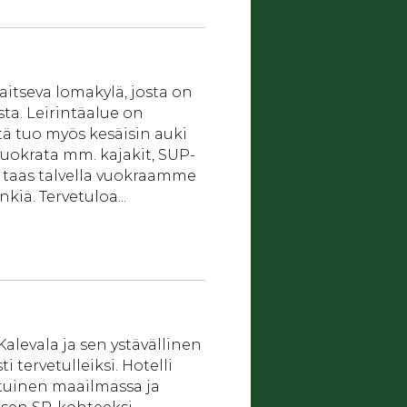
aitseva lomakylä, josta on
ta. Leirintäalue on
tä tuo myös kesäisin auki
vuokrata mm. kajakit, SUP-
 taas talvella vuokraamme
iä. Tervetuloa...
alevala ja sen ystävällinen
 tervetulleiksi. Hotelli
atuinen maailmassa ja