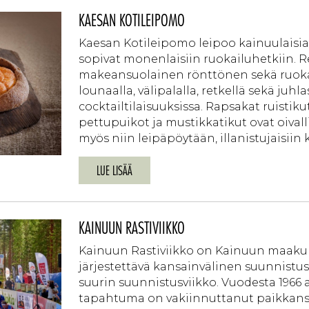
KAESAN KOTILEIPOMO
Kaesan Kotileipomo leipoo kainuulaisia
sopivat monenlaisiin ruokailuhetkiin. Re
makeansuolainen rönttönen sekä ruoka
lounaalla, välipalalla, retkellä sekä juhl
cocktailtilaisuuksissa. Rapsakat ruistiku
pettupuikot ja mustikkatikut ovat oivalli
myös niin leipäpöytään, illanistujaisiin k
LUE LISÄÄ
KAINUUN RASTIVIIKKO
Kainuun Rastiviikko on Kainuun maaku
järjestettävä kansainvälinen suunnis
suurin suunnistusviikko. Vuodesta 1966 a
tapahtuma on vakiinnuttanut paikkan