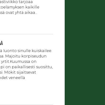
stiviikko tarjoaa
toelämyksen kaikille
ä ovat yhtä aikaa...
AA
 luonto sinulle kuiskailee.
sa. Majoitu korpiseudun
 yrtit.Kuumussa on
 on paikallisesti suosittu,
. Mökit sijaitsevat
hdet veneellä