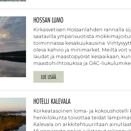
HOSSAN LUMO
Kirkasvetisen Hossanlahden rannalla sij
saatavilla ympärivuotista mökkimajoitus
toiminnassa kesäkuukausina. Viihtyvyyt
oleva kahvio ja minimarket. Meiltä voit 
laudat ja maastopyörät kesäaikaan, kun
maastohiihtosuksia ja OAC-liukulumikenk
LUE LISÄÄ
HOTELLI KALEVALA
Korkeatasoinen loma- ja kokoushotelli K
henkilökunta toivottaa teidät lämpimästi
Kalevala on arkkitehtuuriltaan ainutla