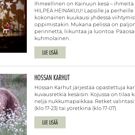
Ihmeellinen on Kainuun kesä – ihmeitä
HILPEÄ HEINÄKUU! Lapsille ja perheille
kokonainen kuukausi yhdessä viihtymist
oppimistakin. Mukana pelissä on paljon 
perinnettä, liikuntaa ja luontoa. Pääos
kuhmolainen...
LUE LISÄÄ
HOSSAN KARHUT
Hossan Karhut järjestää opastettuja kar
kuvausretkiä kesäisin. Kojussa on tilaa 
neljä nukkumapaikkaa. Retket valintasi
(klo 17-23) tai yöretkinä (klo 17-07).
LUE LISÄÄ