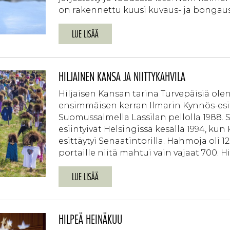
on rakennettu kuusi kuvaus- ja bongausko
LUE LISÄÄ
HILJAINEN KANSA JA NIITTYKAHVILA
Hiljaisen Kansan tarina Turvepäisiä olen
ensimmäisen kerran Ilmarin Kynnös-esi
Suomussalmella Lassilan pellolla 1988.
esiintyivät Helsingissä kesällä 1994, k
esittäytyi Senaatintorilla. Hahmoja oli
portaille niitä mahtui vain vajaat 700. Hil
LUE LISÄÄ
HILPEÄ HEINÄKUU