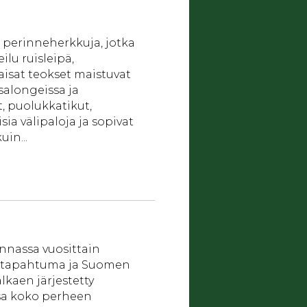
 perinneherkkuja, jotka
ilu ruisleipä,
isat teokset maistuvat
asalongeissa ja
t, puolukkatikut,
sia välipaloja ja sopivat
uin...
nnassa vuosittain
tustapahtuma ja Suomen
lkaen järjestetty
sa koko perheen