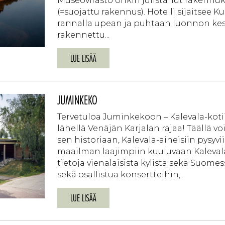
Museovirasto onkin julistanut rakennu
(=suojattu rakennus). Hotelli sijaitse
rannalla upean ja puhtaan luonnon kesk
rakennettu...
LUE LISÄÄ
JUMINKEKO
Tervetuloa Juminkekoon – Kalevala-kotii
lähellä Venäjän Karjalan rajaa! Täällä vo
sen historiaan, Kalevala-aiheisiin pysyvii
maailman laajimpiin kuuluvaan Kaleva
tietoja vienalaisista kylistä sekä Suome
sekä osallistua konsertteihin,...
LUE LISÄÄ