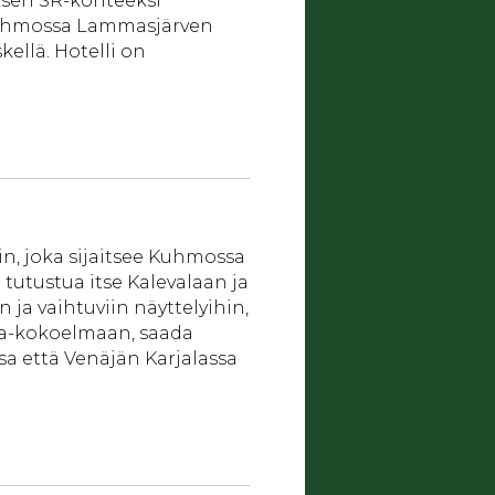
ksen SR-kohteeksi
e Kuhmossa Lammasjärven
ellä. Hotelli on
n, joka sijaitsee Kuhmossa
i tutustua itse Kalevalaan ja
n ja vaihtuviin näyttelyihin,
la-kokoelmaan, saada
ssa että Venäjän Karjalassa