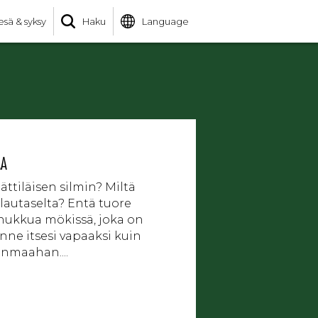
esä & syksy
Haku
Language
AA
jättiläisen silmin? Miltä
n lautaselta? Entä tuore
i nukkua mökissä, joka on
nne itsesi vapaaksi kuin
senmaahan....