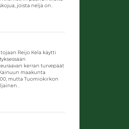
jua, joista neljä on...
tojaan Reijo Kela käytti
tyksessään
 Seuraavan kerran turvepäät
un Kainuun maakunta
 1200, mutta Tuomiokirkon
jainen...