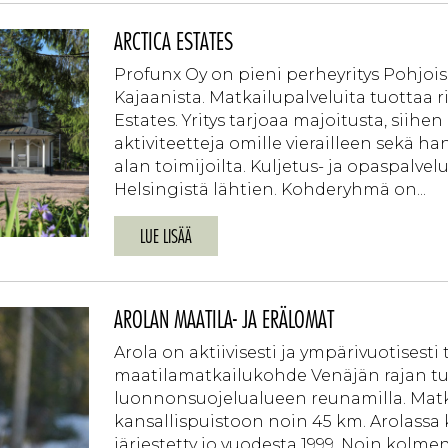
ARCTICA ESTATES
Profunx Oy on pieni perheyritys Pohjoi
Kajaanista. Matkailupalveluita tuottaa 
Estates. Yritys tarjoaa majoitusta, siihen l
aktiviteetteja omille vierailleen sekä ha
alan toimijoilta. Kuljetus- ja opaspalvelui
Helsingistä lähtien. Kohderyhmä on...
LUE LISÄÄ
AROLAN MAATILA- JA ERÄLOMAT
Arola on aktiivisesti ja ympärivuotisesti
maatilamatkailukohde Venäjän rajan t
luonnonsuojelualueen reunamilla. Mat
kansallispuistoon noin 45 km. Arolassa
järjestetty jo vuodesta 1999. Noin kolme