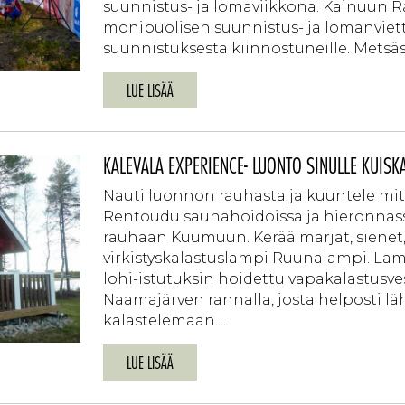
suunnistus- ja lomaviikkona. Kainuun Ra
monipuolisen suunnistus- ja lomanviet
suunnistuksesta kiinnostuneille. Metsäss
LUE LISÄÄ
KALEVALA EXPERIENCE- LUONTO SINULLE KUISK
Nauti luonnon rauhasta ja kuuntele mitä
Rentoudu saunahoidoissa ja hieronnas
rauhaan Kuumuun. Kerää marjat, sienet,
virkistyskalastuslampi Ruunalampi. Lampi
lohi-istutuksin hoidettu vapakalastusvesi
Naamajärven rannalla, josta helposti lä
kalastelemaan....
LUE LISÄÄ