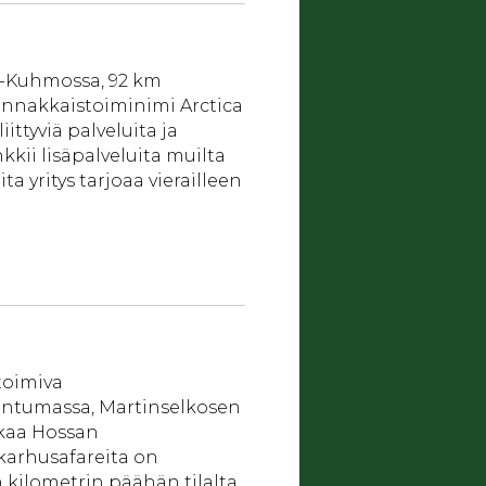
s-Kuhmossa, 92 km
rinnakkaistoiminimi Arctica
iittyviä palveluita ja
nkkii lisäpalveluita muilta
ta yritys tarjoaa vierailleen
 toimiva
untumassa, Martinselkosen
kaa Hossan
 karhusafareita on
n kilometrin päähän tilalta