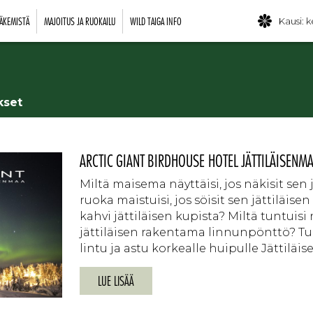
ÄKEMISTÄ
MAJOITUS JA RUOKAILU
WILD TAIGA INFO
Kausi: k
kset
ARCTIC GIANT BIRDHOUSE HOTEL JÄTTILÄISENM
Miltä maisema näyttäisi, jos näkisit sen 
ruoka maistuisi, jos söisit sen jättiläise
kahvi jättiläisen kupista? Miltä tuntuis
jättiläisen rakentama linnunpönttö? Tu
lintu ja astu korkealle huipulle Jättiläi
LUE LISÄÄ