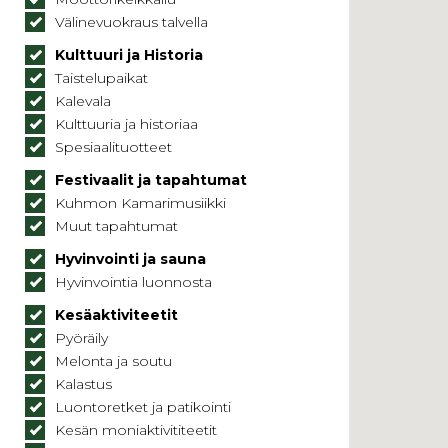
Välinevuokraus talvella
Kulttuuri ja Historia
Taistelupaikat
Kalevala
Kulttuuria ja historiaa
Spesiaalituotteet
Festivaalit ja tapahtumat
Kuhmon Kamarimusiikki
Muut tapahtumat
Hyvinvointi ja sauna
Hyvinvointia luonnosta
Kesäaktiviteetit
Pyöräily
Melonta ja soutu
Kalastus
Luontoretket ja patikointi
Kesän moniaktivititeetit