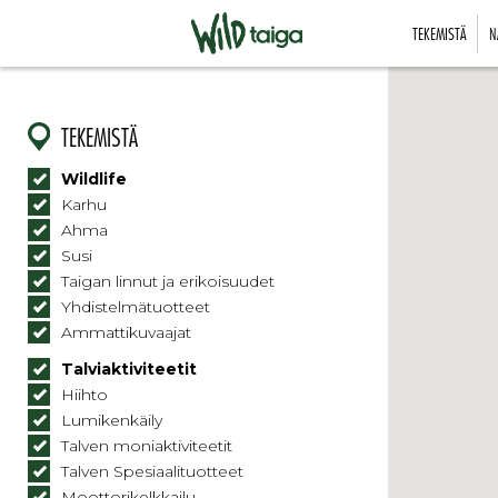
TEKEMISTÄ
N
TEKEMISTÄ
Wildlife
Karhu
Ahma
Susi
Taigan linnut ja erikoisuudet
Yhdistelmätuotteet
Ammattikuvaajat
Talviaktiviteetit
Hiihto
Lumikenkäily
Talven moniaktiviteetit
Talven Spesiaalituotteet
Moottorikelkkailu