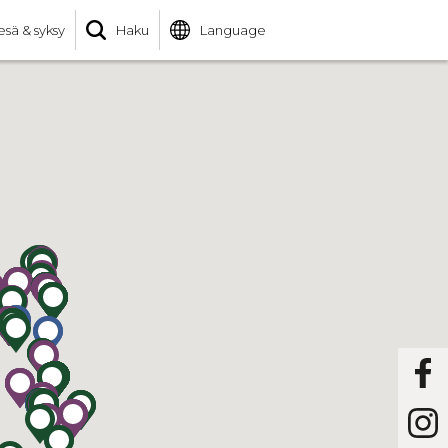
esä & syksy
Haku
Language