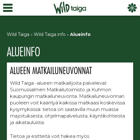
Wild Taiga
»
Wild Taiga info
»
Alueinfo
ALUEINFO
ALUEEN MATKAILUNEUVONNAT
Wild Taiga -alueen matkailijoita palvelevat
Suomussalmen Matkailutoimisto ja Kuhmon
kaupungin matkailuneuvonta. Matkailuneuvonnan
puoleen voit kääntyä kaikissa matkaasi koskevissa
kysymyksissä: tietoa on saatavilla muun muassa
majoituksesta, ohjelmapalveluista, käyntikohteista
ja aikatauluista.
Tietoa ja esitteitä voit hakea myös