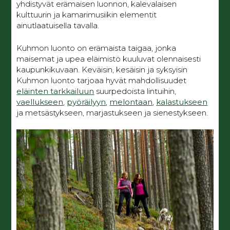
yhdistyvät erämaisen luonnon, kalevalaisen
kulttuurin ja kamarimusiikin elementit
ainutlaatuisella tavalla.
Kuhmon luonto on erämaista taigaa, jonka
maisemat ja upea eläimistö kuuluvat olennaisesti
kaupunkikuvaan. Keväisin, kesäisin ja syksyisin
Kuhmon luonto tarjoaa hyvät mahdollisuudet
eläinten tarkkailuun
suurpedoista lintuihin,
vaellukseen
,
pyöräilyyn
,
melontaan
,
kalastukseen
ja metsästykseen, marjastukseen ja sienestykseen.