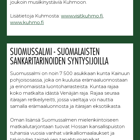
joukoin musiikinystäviä Kuhmoon.
Lisätietoja Kuhmosta:
www.visitkuhmo.fi
,
www.kuhmo.fi
SUOMUSSALMI - SUOMALAISTEN
SANKARITARINOIDEN SYNTYSIJOILLA
Suomussalmi on noin 7 500 asukkaan kunta Kainuun
pohjoisosassa, joka on kuuluisa erämaaluonnostaan
ja erinomaisista luontoharrasteista. Kuntaa rajaa
koko matkalta idästä Venäjän raja. Rajaa seuraa
itärajan retkeilyreitti, jossa vaeltaja voi nauttia
samalla erämaaluonnosta ja itärajan eksotiikasta.
Oman lisänsä Suomussalmen mielenkiintoiseen
matkailutarjontaan tuovat Hossan kansallispuiston
tuhansia vuosia vanhat värikalliomaalaukset ja
talvisodan taistelujen tapahtumapaikat,