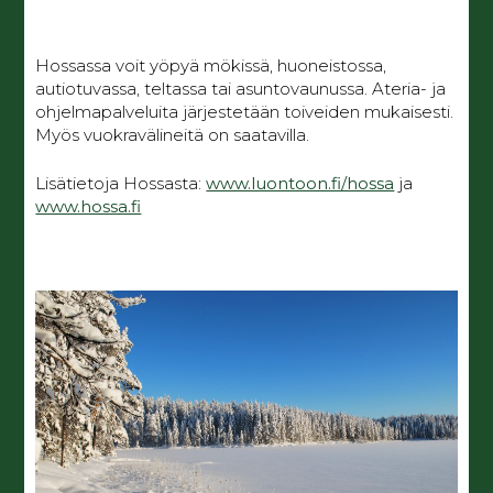
Hossassa voit yöpyä mökissä, huoneistossa,
autiotuvassa, teltassa tai asuntovaunussa. Ateria- ja
ohjelmapalveluita järjestetään toiveiden mukaisesti.
Myös vuokravälineitä on saatavilla.
Lisätietoja Hossasta:
www.luontoon.fi/hossa
ja
www.hossa.fi