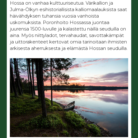
Hossa on vanhaa kulttuuriseutua. Värikallion ja
Julma-Ölkyn esihistoriallisista kalliomaalauksista saat
häivähdyksen tuhansia vuosia vanhoista
uskomuksista. Poronhoito Hossassa juontaa
juurensa 1500-luvulle ja kalastettu näillä seuduilla on
aina. Myös niittyladot, tervahaudat, savottakämpät
ja uittorakenteet kertovat omia tarinoitaan ihmisten
arkisesta aherruksesta ja elämästä Hossan seuduilla.