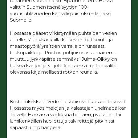
tuhansien vuosien ajan. Eipä ihme, että Hossa
valittiin Suomen itsenäisyyden 100-
vuotisjuhlavuoden kansallispuistoksi – lahjaksi
Suomelle.
Hossassa pääset virkistymään puhtaiden vesien
äärelle. Mäntykankailla kulkevien patikointi- ja
maastopyöräilyreittien varrella on runsaasti
taukopaikkoja. Puiston pohjoisosassa maisema
muuttuu jyrkkäpiirteisemmäksi. Julma-Ölkky on
huikea kanjonijärvi, jota kiertäessä tuntee välillä
olevansa kirjaimellisesti rotkon reunalla.
Kristallinkirkkaat vedet ja kohisevat kosket tekevät
Hossasta myös melojan ja kalastajan unelmapaikan.
Talvella Hossassa voi liikkua hiihtäen, pyöräillen tai
lumikenkäillen huollettuja talvireittejä pitkin tai
vapaasti umpihangella.