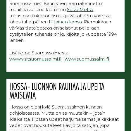
Suomussalmen Kaunisniemeen rakennettu,
maailmassa ainutlaatuinen
Soiva Metsä
-
maastosoitinkokonaisuus ja valtatie 5:n varressa
lähes tuhatpäinen
Hiljainen kansa
. Riemukkaan
värikäs tilataideteos on seisonut pellollaan
pysäytellen tuhansia ohikulkijoita jo vuodesta 1994
lähtien.
Lisätietoa Suomussalmesta:
www.visitsuomussalmi.fi
,
www.suomussalmi.fi
HOSSA - LUONNON RAUHAA JA UPEITA
MAISEMIA
Hossa on pieni kylä Suomussalmen kunnan
pohjoisosassa. Mutta on se muutakin – jotain
ikiaikaista. Hossan upeat harjumaisemat ja kirkkaat
vedet ovat houkutelleet kävijöitä satojen, jopa