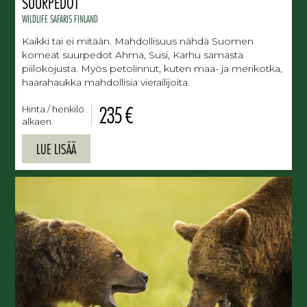
SUURPEDOT
WILDLIFE SAFARIS FINLAND
Kaikki tai ei mitään. Mahdollisuus nähdä Suomen
komeat suurpedot Ahma, Susi, Karhu samasta
piilokojusta. Myös petolinnut, kuten maa- ja merikotka,
haarahaukka mahdollisia vierailijoita.
235 €
Hinta / henkilö
alkaen
LUE LISÄÄ