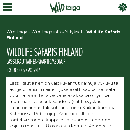
Wild Taiga
»
Wild Taiga info
»
Yritykset
»
Wildlife Safaris
Finland
WILDLIFE SAFARIS FINLAND
LASSI.RAUTIAINEN@ARTICMEDIA.FI
+358 50 5790 947
Lassi Rautiainen on valokuvannut karhuja 70-luvulta
asti ja oli ensimmäinen, joka aloitti kaupalliset safarit,
vuonna 1988. Tänä päivänä asiakkaita on ympäri
maailman ja sesonkikaudella (huhti-syyskuu)
safaritoiminnan tukikohtana toimii Kuikan kämppä
Kuhmossa. Petokojuja Articmedialla on
toistakymmentä kappaletta Kuhmossa. Yhteen
kojuun mahtuu 1-8 asiakasta kerralla. Pehmeällä