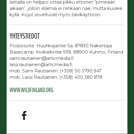
lattialla on helppo ottaa pikku ettonet ”pimeään
aikaan”, jolloin eläimiä ei niinkään näe, mutta kuulee
kyllä. Kojut soveltuvat myös talvikäyttöön.
YHTEYSTIEDOT
Postiosoite: Huuhkajantie 5a, 87830 Nakertaja
Basecamp: Kivikiekintie 938, 88900 Kuhmo, Finland
sami.rautiainen@articmedia.fi
lassi.rautiainen@articmedia.fi
mob: Sami Rautiainen, (+358) 50 5790 947
mob: Lassi Rautiainen, (+358) 400 380 878
WWW.WILDFINLAND.ORG