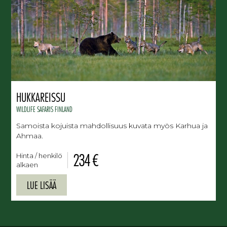
HUKKAREISSU
WILDLIFE SAFARIS FINLAND
Samoista kojuista mahdollisuus kuvata myös Karhua ja
Ahmaa.
234 €
Hinta / henkilö
alkaen
LUE LISÄÄ