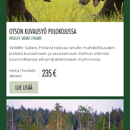
OTSON KUVAUSYÖ PIILOKOJUSSA
WILDLIFE SAFARIS FINLAND
Wildlife Safaris Finland tarjoaa sinulle mahdollisuuden
päästä kuvaamaan ja seuraamaan Karhun elämää
luonnollisessa elinympäristössään Kuhmossa.
235 €
Hinta / henkilö
alkaen
LUE LISÄÄ