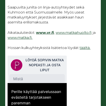
Saapuvilta junilta on linja-autoyhteydet sekä
Kuhmoon että Suomussalmelle. Myös useat
matkailuyritykset järjestävät asiakkaan haun
asemilta erillismaksusta.
Aikataulutiedot:
www.vr.fi
,
www.matkahuolto.fi
ja
www.matka.fi.
Hossan kulkuyhteyksistä lisätietoa löydät
täältä.