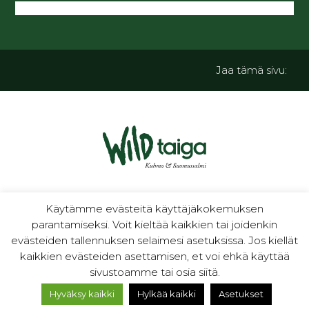
Jaa tämä sivu:
luontoa ja kulttuuria
Käytämme evästeitä käyttäjäkokemuksen
parantamiseksi. Voit kieltää kaikkien tai joidenkin
evästeiden tallennuksen selaimesi asetuksissa. Jos kiellät
kaikkien evästeiden asettamisen, et voi ehkä käyttää
sivustoamme tai osia siitä.
Hyväksy kaikki
Hylkää kaikki
Asetukset
© 2018 - 2026 Idän Taiga ry . Site:
Kouta