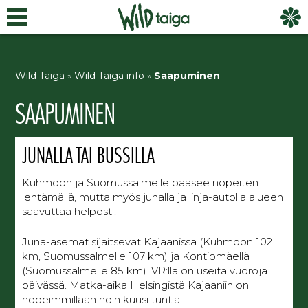
Wild Taiga
»
Wild Taiga info
»
Saapuminen
SAAPUMINEN
JUNALLA TAI BUSSILLA
Kuhmoon ja Suomussalmelle pääsee nopeiten
lentämällä, mutta myös junalla ja linja-autolla alueen
saavuttaa helposti.
Juna-asemat sijaitsevat Kajaanissa (Kuhmoon 102
km, Suomussalmelle 107 km) ja Kontiomäellä
(Suomussalmelle 85 km). VR:llä on useita vuoroja
päivässä. Matka-aika Helsingistä Kajaaniin on
nopeimmillaan noin kuusi tuntia.