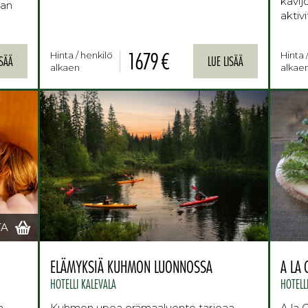
kävij
van
aktiv
1679 €
Hinta / henkilö
Hinta 
ISÄÄ
LUE LISÄÄ
alkaen
alkae
TA
ELÄMYKSIÄ KUHMON LUONNOSSA
A LA 
HOTELLI KALEVALA
HOTELL
n
Kuhmon upea erämaaluonto tarjoaa
A la 