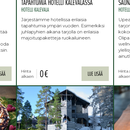
TAPAHTUMIA HOTELLI KALEVALASSA
SAUN
HOTELLI KALEVALA
HOTELL
Järjestämme hotellissa erilaisia
Upea
tapahtumia ympäri vuoden. Esimerkiksi
tarjo
ttää
juhlapyhien aikana tarjolla on erilaisia
kokon
majoituspaketteja ruokailuineen.
Olipa
tuoda
welln
siin.
ylell
ainut
0 €
Hinta
Hinta 
ISÄÄ
LUE LISÄÄ
alkaen
alkae