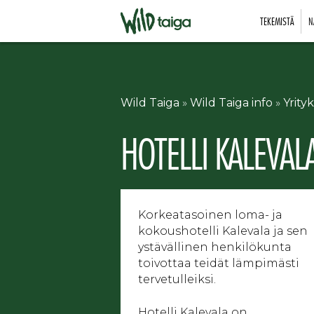
TEKEMISTÄ
N
Wild Taiga
»
Wild Taiga info
»
Yrity
HOTELLI KALEVAL
Korkeatasoinen loma- ja
kokoushotelli Kalevala ja sen
ystävällinen henkilökunta
toivottaa teidät lämpimästi
tervetulleiksi.
Hotelli Kalevala on