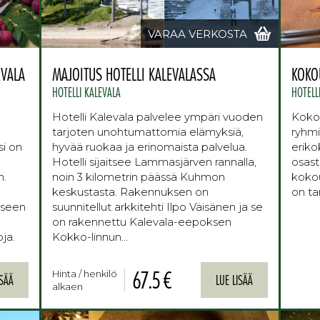
VARAA VERKOSTA
EVALA
MAJOITUS HOTELLI KALEVALASSA
KOKO
HOTELLI KALEVALA
HOTELL
Hotelli Kalevala palvelee ympäri vuoden
Koko
tarjoten unohtumattomia elämyksiä,
ryhmi
i on
hyvää ruokaa ja erinomaista palvelua.
eriko
Hotelli sijaitsee Lammasjärven rannalla,
osast
n.
noin 3 kilometrin päässä Kuhmon
koko
keskustasta. Rakennuksen on
on ta
iseen
suunnitellut arkkitehti Ilpo Väisänen ja se
on rakennettu Kalevala-eepoksen
ja.
Kokko-linnun…
67.5 €
Hinta / henkilö
ISÄÄ
LUE LISÄÄ
alkaen