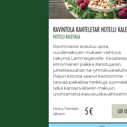
RAVINTOLA KANTELETAR HOTELLI KAL
HOTELLI KALEVALA
Ravintolasta avautuu upea,
vuodenaikojen mukaan vaihtuva
näkymä Lammasjärvelle. Kesäterass
erinomainen paikka illanistujaisiin,
juhlatilaisuuksiin tai ryhmäruokailuihi
Paljon kiitosta saanut keittiömme
tarjoaa paikallisia herkkuja suomala
sekä kansainväliseen makuun,
unohtamatta kasvisruokavaihtoehto
5 €
Hinta / henkilö
LUE L
alkaen