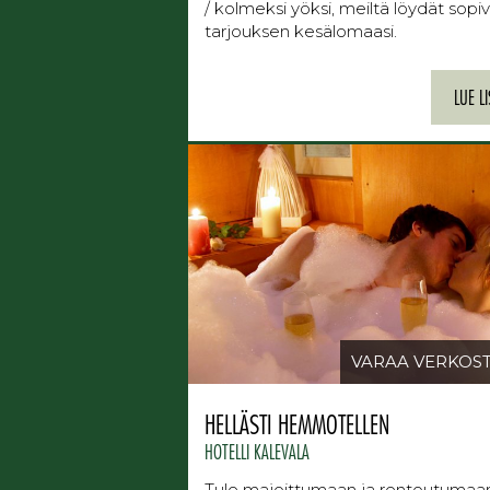
/ kolmeksi yöksi, meiltä löydät sopi
tarjouksen kesälomaasi.
LUE L
VARAA VERKOS
HELLÄSTI HEMMOTELLEN
HOTELLI KALEVALA
Tule majoittumaan ja rentoutumaa