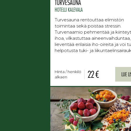
TURVESAUNA
HOTELLI KALEVALA
Turvesauna rentouttaa elimistön
toimintaa sekä poistaa stressin.
Turvenaamio pehmentää ja kiintey
ihoa, vilkastuttaa aineenvaihduntaa,
lieventää erilaisia iho-oireita ja voi 
helpotusta tuki- ja liikuntaelinsairauk
22 €
Hinta / henkilö
LUE L
alkaen