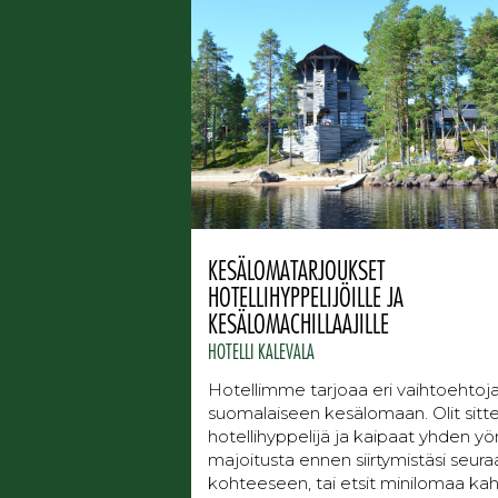
KESÄLOMATARJOUKSET
HOTELLIHYPPELIJÖILLE JA
KESÄLOMACHILLAAJILLE
HOTELLI KALEVALA
Hotellimme tarjoaa eri vaihtoehtoj
suomalaiseen kesälomaan. Olit sitt
hotellihyppelijä ja kaipaat yhden yö
majoitusta ennen siirtymistäsi seur
kohteeseen, tai etsit minilomaa ka