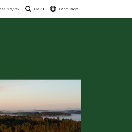
esä & syksy
Haku
Language