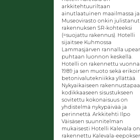
arkkitehtuuriltaan
ainutlaatuinen maailmassa ja
Museovirasto onkin julistanut
rakennuksen SR-kohteeksi
(=suojattu rakennus). Hotelli
sijaitsee Kuhmossa
Lammasjärven rannalla upean
puhtaan luonnon keskellä.
Hotelli on rakennettu vuonna
1989 ja sen muoto sekä eriko
betonivalutekniikka yllättää.
Nykyaikaiseen rakennustapaa
kodikkaaseen sisustukseen
sovitettu kokonaisuus on
yhdistelmä nykypäivää ja
perinnettä. Arkkitehti Ilpo
Väisäsen suunnitelman
mukaisesti Hotelli Kalevala on
rakennettu Kalevala-eepokse