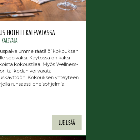
US HOTELLI KALEVALASSA
I KALEVALA
uspalvelumme räätälöi kokouksen
lle sopivaksi. Käytössä on kaksi
koista kokoustilaa. Myös Wellness-
on tai kodan voi varata
uskäyttöön. Kokouksen yhteyteen
rjolla runsaasti oheisohjelmia.
LUE LISÄÄ