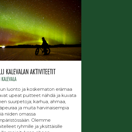
LI KALEVALAN AKTIVITEETIT
I KALEVALA
uun luonto ja koskematon erämaa
avat upeat puitteet nähdä ja kuvata
n suurpetoja; karhua, ahmaa,
peuraa ja muita harvinaisempia
iä niiden omassa
ympäristössään. Olemme
telleet ryhmille ja yksittäisille