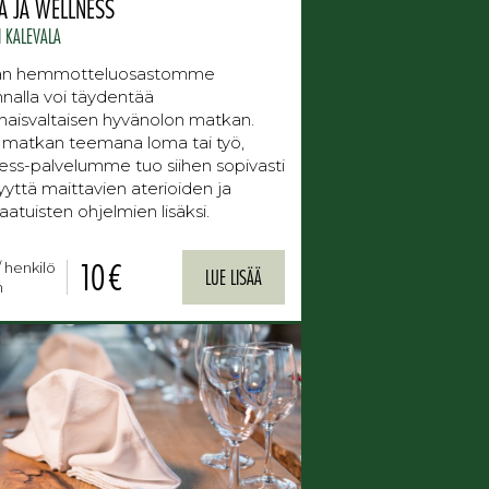
A JA WELLNESS
I KALEVALA
n hemmotteluosastomme
nnalla voi täydentää
aisvaltaisen hyvänolon matkan.
 matkan teemana loma tai työ,
ess-palvelumme tuo siihen sopivasti
isyyttä maittavien aterioiden ja
laatuisten ohjelmien lisäksi.
10 €
/ henkilö
LUE LISÄÄ
n