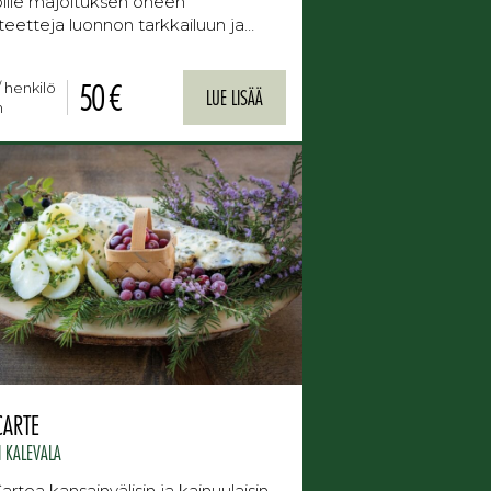
öille majoituksen oheen
iteetteja luonnon tarkkailuun ja…
50 €
/ henkilö
LUE LISÄÄ
n
CARTE
I KALEVALA
Cartea kansainvälisin ja kainuulaisin