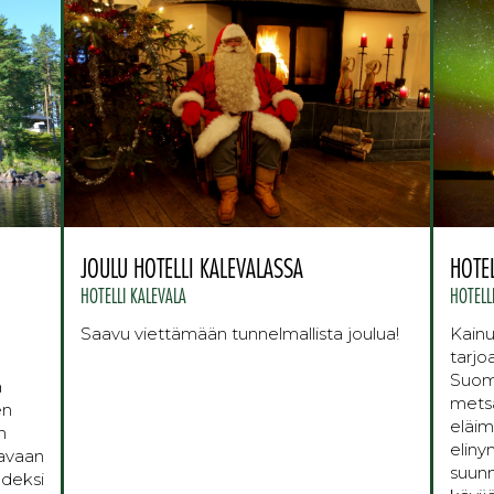
JOULU HOTELLI KALEVALASSA
HOTEL
HOTELLI KALEVALA
HOTELL
Saavu viettämään tunnelmallista joulua!
Kain
tarjo
Suome
a
metsä
en
eläim
n
elin
aavaan
suunni
hdeksi