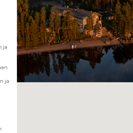
 ja
inen
n ja
n