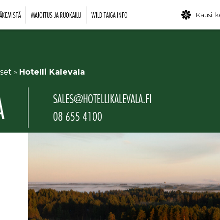
ÄKEMISTÄ
MAJOITUS JA RUOKAILU
WILD TAIGA INFO
Kausi: k
kset
»
Hotelli Kalevala
A
SALES@HOTELLIKALEVALA.FI
08 655 4100