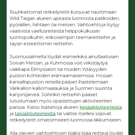
Ruuhkattomat retkeilyreitit kutsuvat nauttimaan
Wild Taigan alueen upeasta luonnosta patikoiden,
pyöräillen, hiihtäen tai meloen. Vaihtoehtoja löytyy
vaativista vaellusreiteistä helppokulkuisiin
luontopolkuihin, erikoisempiin teemareitteihin ja
täysin esteettömiin reitteihin.
Suomussalmelta löydät esimerkiksi ainutlaatuisen
Soivan Metsän, ja Kuhmossa voit virkistäytyä
vaikkapa Elimyssalon tai muiden Ystävyyden
puiston kohteiden erämaamaisemissa. Hossan
kansallispuiston reiteillä pääset ihastelemaan
Värikallion kalliomaalauksia ja Suomen suurinta
kanjonijärveä. Joihinkin reitteihin pääset
tutustumaan myös opastettujen aktiviteettien
parissa. Katso lisätietoja alueen
kesäaktiviteeteista
ja
talviaktiviteeteista
tai valitse itsellesi sopivat
retkeilyreitit omatoimiseen luonnossa liikkumiseen.
Alla olevien vaihtoehtojen lisäksi lisää reittejä löydät