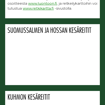
osoitteesta
www.luontoon.fi
, ja retkeilykarttoihin voi
tutustua
www.retkikartta.fi
-sivustolla.
SUOMUSSALMEN JA HOSSAN KESÄREITIT
KUHMON KESÄREITIT