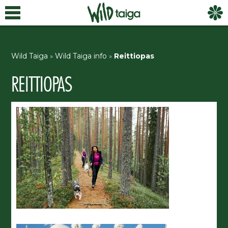
Wild Taiga
»
Wild Taiga info
»
Reittiopas
REITTIOPAS