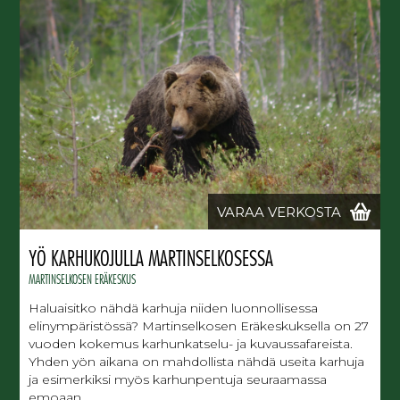
VARAA VERKOSTA
YÖ KARHUKOJULLA MARTINSELKOSESSA
MARTINSELKOSEN ERÄKESKUS
Haluaisitko nähdä karhuja niiden luonnollisessa
elinympäristössä? Martinselkosen Eräkeskuksella on 27
vuoden kokemus karhunkatselu- ja kuvaussafareista.
Yhden yön aikana on mahdollista nähdä useita karhuja
ja esimerkiksi myös karhunpentuja seuraamassa
emoaan.