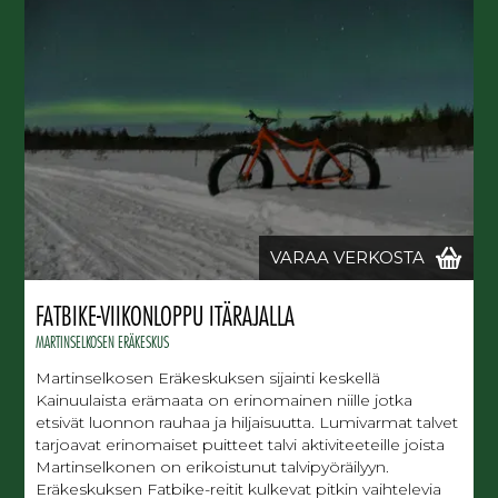
VARAA VERKOSTA
FATBIKE-VIIKONLOPPU ITÄRAJALLA
MARTINSELKOSEN ERÄKESKUS
Martinselkosen Eräkeskuksen sijainti keskellä
Kainuulaista erämaata on erinomainen niille jotka
etsivät luonnon rauhaa ja hiljaisuutta. Lumivarmat talvet
tarjoavat erinomaiset puitteet talvi aktiviteeteille joista
Martinselkonen on erikoistunut talvipyöräilyyn.
Eräkeskuksen Fatbike-reitit kulkevat pitkin vaihtelevia