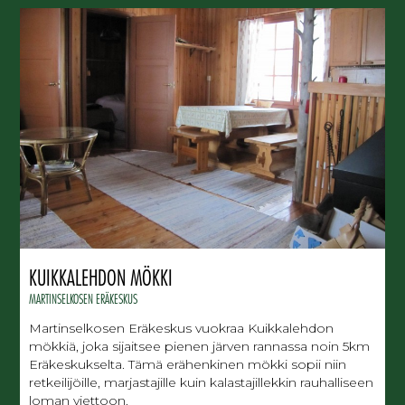
KUIKKALEHDON MÖKKI
MARTINSELKOSEN ERÄKESKUS
Martinselkosen Eräkeskus vuokraa Kuikkalehdon
mökkiä, joka sijaitsee pienen järven rannassa noin 5km
Eräkeskukselta. Tämä erähenkinen mökki sopii niin
retkeilijöille, marjastajille kuin kalastajillekkin rauhalliseen
loman viettoon.