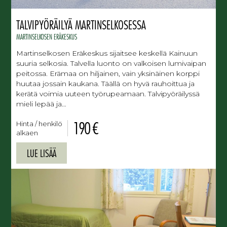
TALVIPYÖRÄILYÄ MARTINSELKOSESSA
MARTINSELKOSEN ERÄKESKUS
Martinselkosen Eräkeskus sijaitsee keskellä Kainuun
suuria selkosia. Talvella luonto on valkoisen lumivaipan
peitossa. Erämaa on hiljainen, vain yksinäinen korppi
huutaa jossain kaukana. Täällä on hyvä rauhoittua ja
kerätä voimia uuteen työrupeamaan. Talvipyöräilyssä
mieli lepää ja…
190 €
Hinta / henkilö
alkaen
LUE LISÄÄ