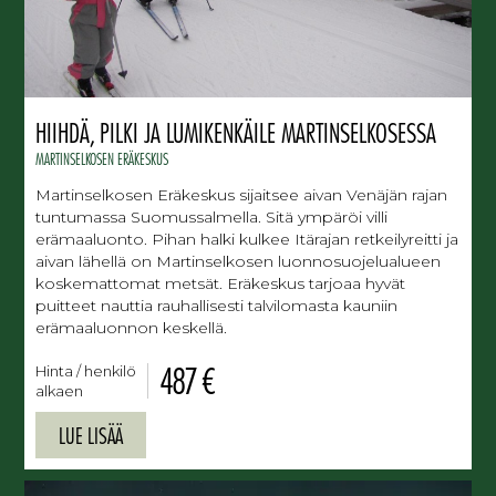
HIIHDÄ, PILKI JA LUMIKENKÄILE MARTINSELKOSESSA
MARTINSELKOSEN ERÄKESKUS
Martinselkosen Eräkeskus sijaitsee aivan Venäjän rajan
tuntumassa Suomussalmella. Sitä ympäröi villi
erämaaluonto. Pihan halki kulkee Itärajan retkeilyreitti ja
aivan lähellä on Martinselkosen luonnosuojelualueen
koskemattomat metsät. Eräkeskus tarjoaa hyvät
puitteet nauttia rauhallisesti talvilomasta kauniin
erämaaluonnon keskellä.
487 €
Hinta / henkilö
alkaen
LUE LISÄÄ