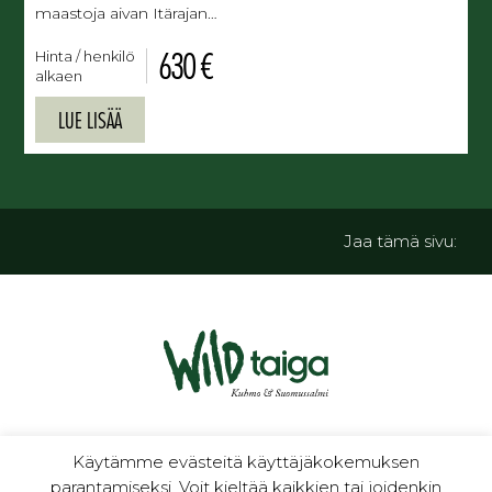
maastoja aivan Itärajan…
630 €
Hinta / henkilö
alkaen
LUE LISÄÄ
Jaa tämä sivu:
luontoa ja kulttuuria
Käytämme evästeitä käyttäjäkokemuksen
parantamiseksi. Voit kieltää kaikkien tai joidenkin