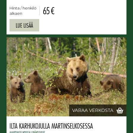
65 €
Hinta / henkilö
alkaen
LUE LISÄÄ
VARAA VERKOSTA
ILTA KARHUKOJULLA MARTINSELKOSESSA
MARTINSELKOSEN ERÄKESKUS