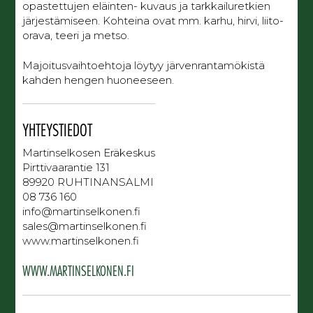
opastettujen eläinten- kuvaus ja tarkkailuretkien
järjestämiseen. Kohteina ovat mm. karhu, hirvi, liito-
orava, teeri ja metso.
Majoitusvaihtoehtoja löytyy järvenrantamökistä
kahden hengen huoneeseen.
YHTEYSTIEDOT
Martinselkosen Eräkeskus
Pirttivaarantie 131
89920 RUHTINANSALMI
08 736 160
info@martinselkonen.fi
sales@martinselkonen.fi
www.martinselkonen.fi
WWW.MARTINSELKONEN.FI