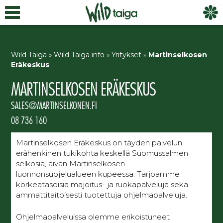
Wild Taiga
»
Wild Taiga info
»
Yritykset
»
Martinselkosen
Eräkeskus
MARTINSELKOSEN ERÄKESKUS
SALES@MARTINSELKONEN.FI
08 736 160
Martinselkosen Eräkeskus on täyden palvelun
erähenkinen tukikohta keskellä Suomussalmen
selkosia, aivan Martinselkosen
luonnonsuojelualueen kupeessa. Tarjoamme
korkeatasoisia majoitus- ja ruokapalveluja sekä
ammattitaitoisesti tuotettuja ohjelmapalveluja.
Ohjelmapalveluissa olemme erikoistuneet