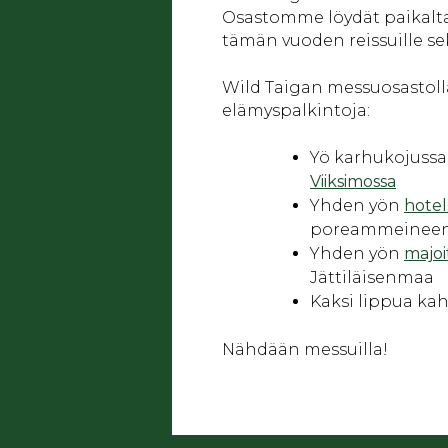
Osastomme löydät paikalta
tämän vuoden reissuille s
Wild Taigan messuosastolla 
elämyspalkintoja:
Yö karhukojussa 
Viiksimossa
Yhden yön
hotel
poreammeineen),
Yhden yön
majoi
Jättiläisenmaa
Kaksi lippua ka
Nähdään messuilla!