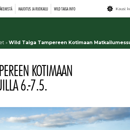
ÄKEMISTÄ
MAJOITUS JA RUOKAILU
WILD TAIGA INFO
Kausi: k
et
»
Wild Taiga Tampereen Kotimaan Matkailumessuil
MPEREEN KOTIMAAN
LLA 6.-7.5.