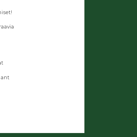
iset!
raavia
at
Giant