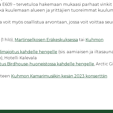
 E609 – tervetuloa hakemaan mukaasi parhaat vinkit
ekä kuulemaan alueen ja yrittäjien tuoreimmat kuulum
voit myös osallistua arvontaan, jossa voit voittaa seu
(1 hlö),
Martinselkosen Eräkeskuksessa
tai
Kuhmon
limajoitus kahdelle hengelle
(sis. aamiaisen ja iltasaun
 Hotelli Kalevala
tus Birdhouse-huoneistossa kahdelle hengelle
, Arctic 
hteen
Kuhmon Kamarimusiikin kesän 2023 konserttiin