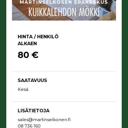
MARTINSELKOSEN ERÄKESKUS
KUIKKALEHDON MÖKKI
HINTA / HENKILÖ
ALKAEN
80 €
SAATAVUUS
Kesä
LISÄTIETOJA
sales@martinselkonen.fi
08 736 160