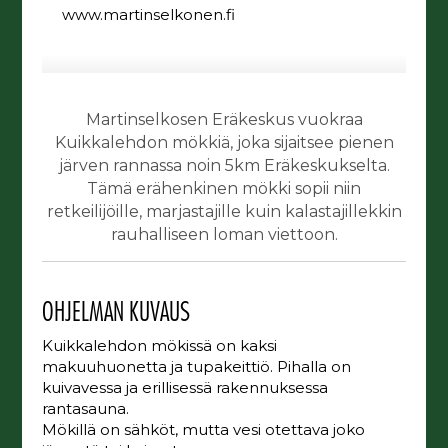
www.martinselkonen.fi
Martinselkosen Eräkeskus vuokraa
Kuikkalehdon mökkiä, joka sijaitsee pienen
järven rannassa noin 5km Eräkeskukselta.
Tämä erähenkinen mökki sopii niin
retkeilijöille, marjastajille kuin kalastajillekkin
rauhalliseen loman viettoon.
OHJELMAN KUVAUS
Kuikkalehdon mökissä on kaksi
makuuhuonetta ja tupakeittiö. Pihalla on
kuivavessa ja erillisessä rakennuksessa
rantasauna.
Mökillä on sähköt, mutta vesi otettava joko