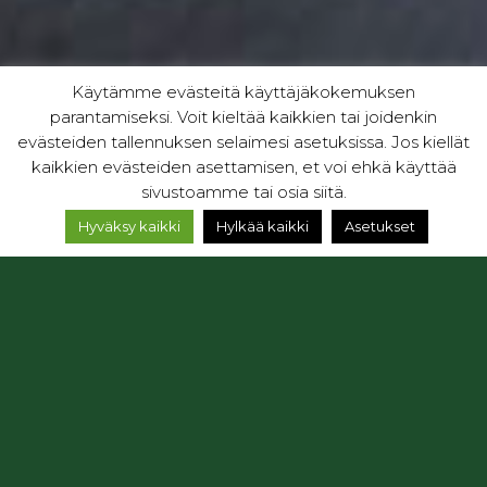
Käytämme evästeitä käyttäjäkokemuksen
parantamiseksi. Voit kieltää kaikkien tai joidenkin
evästeiden tallennuksen selaimesi asetuksissa. Jos kiellät
kaikkien evästeiden asettamisen, et voi ehkä käyttää
sivustoamme tai osia siitä.
Hyväksy kaikki
Hylkää kaikki
Asetukset
Wild Taiga
»
Lapsiperheen seikkailu Wild Taigan
alueella
LAPSIPERHEEN SEIKKAILU WILD