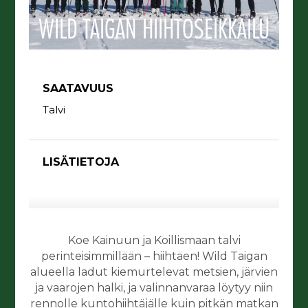
WILD TAIGAN HIIHTOSEIKKAILU
SAATAVUUS
Talvi
LISÄTIETOJA
Koe Kainuun ja Koillismaan talvi
perinteisimmillään – hiihtäen! Wild Taigan
alueella ladut kiemurtelevat metsien, järvien
ja vaarojen halki, ja valinnanvaraa löytyy niin
rennolle kuntohiihtäjälle kuin pitkän matkan