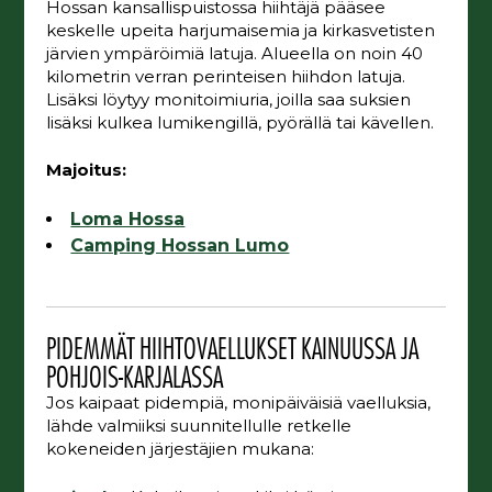
Hossan kansallispuistossa hiihtäjä pääsee
keskelle upeita harjumaisemia ja kirkasvetisten
järvien ympäröimiä latuja. Alueella on noin 40
kilometrin verran perinteisen hiihdon latuja.
Lisäksi löytyy monitoimiuria, joilla saa suksien
lisäksi kulkea lumikengillä, pyörällä tai kävellen.
Majoitus:
Loma Hossa
Camping Hossan Lumo
PIDEMMÄT HIIHTOVAELLUKSET KAINUUSSA JA
POHJOIS-KARJALASSA
Jos kaipaat pidempiä, monipäiväisiä vaelluksia,
lähde valmiiksi suunnitellulle retkelle
kokeneiden järjestäjien mukana: