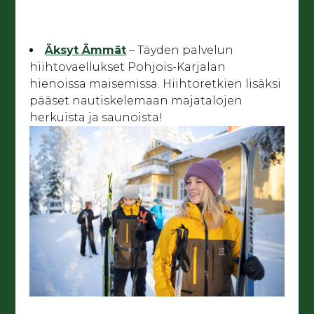
Äksyt Ämmät
– Täyden palvelun
hiihtovaellukset Pohjois-Karjalan
hienoissa maisemissa. Hiihtoretkien lisäksi
pääset nautiskelemaan majatalojen
herkuista ja saunoista!