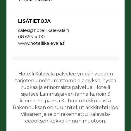
LISÄTIETOJA
sales@hotellikalevala.fi
08 655 4100
www.hotellikalevala.fi
Hotelli Kalevala palvelee ympäri vuoden
tarjoten unohtumattomia elämyksiä, hyvää
ruokaa ja erinomaista palvelua. Hotelli
sijaitsee Lammasjärven rannalla, noin 3
kilometrin päässä Kuhmon keskustasta.
Rakennuksen on suunnitellut arkkitehti Ilpo
Väisänen ja se on rakennettu Kalevala-
eepoksen Kokko-linnun muotoon.