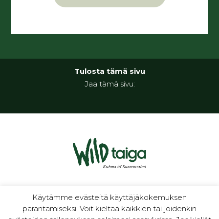
Tulosta tämä sivu
Jaa tämä sivu:
luontoa ja kulttuuria
Käytämme evästeitä käyttäjäkokemuksen
parantamiseksi. Voit kieltää kaikkien tai joidenkin