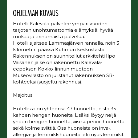
OHJELMAN KUVAUS
Hotelli Kalevala palvelee ympäri vuoden
tarjoten unohtumattomia elämyksiä, hyvää
ruokaa ja erinomaista palvelua.
Hotelli sijaitsee Lammasjärven rannalla, noin 3
kilometrin päässä Kuhmon keskustasta.
Rakennuksen on suunnitellut arkkitehti Ilpo
Väisänen ja se on rakennettu Kalevala-
eepoksen Kokko-linnun muotoon.
Museovirasto on julistanut rakennuksen SR-
kohteeksi (suojeltu rakennus).
Majoitus
Hotellissa on yhteensä 47 huonetta, joista 35
kahden hengen huoneita. Lisäksi löytyy neljä
yhden hengen huonetta, viisi superior-huonetta
sekä kolme sviittiä. Osa huoneista on inva-,
allergia- ja lemmikkihuoneita, eli myös lemmikit