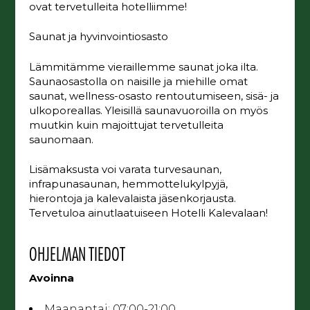
ovat tervetulleita hotelliimme!
Saunat ja hyvinvointiosasto
Lämmitämme vieraillemme saunat joka ilta.
Saunaosastolla on naisille ja miehille omat
saunat, wellness-osasto rentoutumiseen, sisä- ja
ulkoporeallas. Yleisillä saunavuoroilla on myös
muutkin kuin majoittujat tervetulleita
saunomaan.
Lisämaksusta voi varata turvesaunan,
infrapunasaunan, hemmottelukylpyjä,
hierontoja ja kalevalaista jäsenkorjausta.
Tervetuloa ainutlaatuiseen Hotelli Kalevalaan!
OHJELMAN TIEDOT
Avoinna
Maanantai:
07:00-21:00