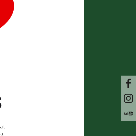
ät
a,