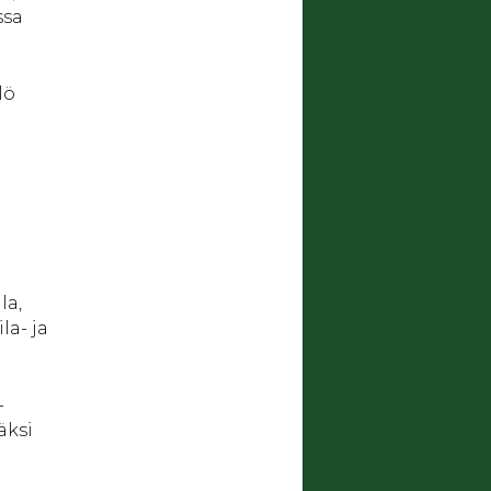
ssa
lö
la,
la- ja
-
äksi