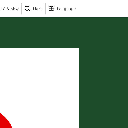
esä & syksy
Haku
Language