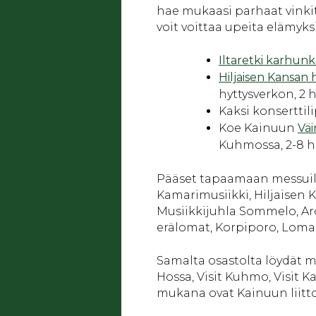
hae mukaasi parhaat vinkit
voit voittaa upeita elämyks
Iltaretki karhunk
Hiljaisen Kansan
hyttysverkon, 2 
Kaksi konsertti
Koe Kainuun
Väi
Kuhmossa, 2-8 h
Pääset tapaamaan messuill
Kamarimusiikki, Hiljaisen K
Musiikkijuhla Sommelo, Arct
erälomat, Korpiporo, Loma
Samalta osastolta löydät 
Hossa, Visit Kuhmo, Visit K
mukana ovat Kainuun liitt