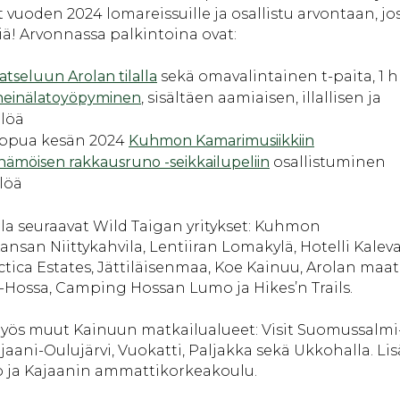
 vuoden 2024 lomareissuille ja osallistu arvontaan, jo
iä! Arvonnassa palkintoina ovat:
atseluun Arolan tilalla
sekä omavalintainen t-paita, 1 h
 heinälatoyöpyminen
, sisältäen aamiaisen, illallisen ja
hlöä
lippua kesän 2024
Kuhmon Kamarimusiikkiin
nämöisen rakkausruno -seikkailupeliin
osallistuminen
löä
a seuraavat Wild Taigan yritykset: Kuhmon
ansan Niittykahvila, Lentiiran Lomakylä, Hotelli Kaleva
ica Estates, Jättiläisenmaa, Koe Kainuu, Arolan maati
-Hossa, Camping Hossan Lumo ja Hikes’n Trails.
myös muut Kainuun matkailualueet: Visit Suomussalmi
ajaani-Oulujärvi, Vuokatti, Paljakka sekä Ukkohalla. Lis
o ja Kajaanin ammattikorkeakoulu.