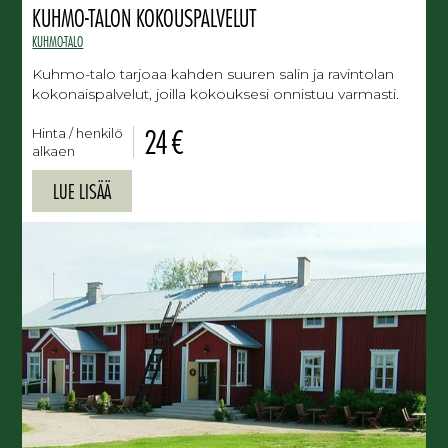
KUHMO-TALON KOKOUSPALVELUT
KUHMO-TALO
Kuhmo-talo tarjoaa kahden suuren salin ja ravintolan
kokonaispalvelut, joilla kokouksesi onnistuu varmasti.
24 €
Hinta / henkilö
alkaen
LUE LISÄÄ