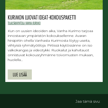
KURIMON LUOVAT IDEAT -KOKOUSPAKETTI
TILAUSRAVINTOLA VANHA KURIMO
Kun on uusien ideoiden aika, Vanha Kurimo tarjoaa
innostavan ympäristön kokouksellenne. Avaran
hirsipirtin ohella Vanhasta Kurimosta löytyy useita,
viihtyisiä ryhmätyötiloja. Pirtissä käytössänne on iso
valkokangas ja videotykki. Ruokailut ja kahvitauot
onnistuvat kokousryhmänne toivomusten mukaan,
huolella…
LUE LISÄÄ
Jaa tämä sivu: