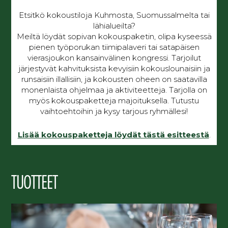
Etsitkö kokoustiloja Kuhmosta, Suomussalmelta tai
lähialueilta?
Meiltä löydät sopivan kokouspaketin, olipa kyseessä
pienen työporukan tiimipalaveri tai satapäisen
vierasjoukon kansainvälinen kongressi. Tarjoilut
järjestyvät kahvituksista kevyisiin kokouslounaisiin ja
runsaisiin illallisiin, ja kokousten oheen on saatavilla
monenlaista ohjelmaa ja aktiviteetteja. Tarjolla on
myös kokouspaketteja majoituksella. Tutustu
vaihtoehtoihin ja kysy tarjous ryhmällesi!
Lisää kokouspaketteja löydät tästä esitteestä
.
TUOTTEET