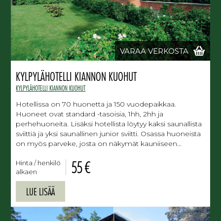
VARAA VERKOSTA
KYLPYLÄHOTELLI KIANNON KUOHUT
KYLPYLÄHOTELLI KIANNON KUOHUT
Hotellissa on 70 huonetta ja 150 vuodepaikkaa.
Huoneet ovat standard -tasoisia, 1hh, 2hh ja
perhehuoneita. Lisäksi hotellista löytyy kaksi saunallista
sviittiä ja yksi saunallinen junior sviitti. Osassa huoneista
on myös parveke, josta on näkymät kauniiseen…
55 €
Hinta / henkilö
alkaen
LUE LISÄÄ