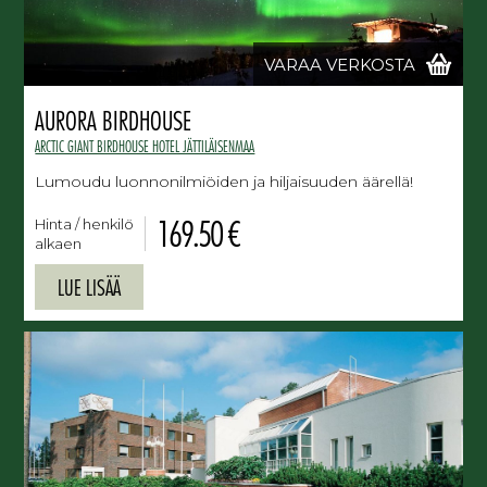
VARAA VERKOSTA
AURORA BIRDHOUSE
ARCTIC GIANT BIRDHOUSE HOTEL JÄTTILÄISENMAA
Lumoudu luonnonilmiöiden ja hiljaisuuden äärellä!
169.50 €
Hinta / henkilö
alkaen
LUE LISÄÄ