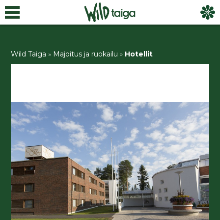
Wild Taiga
»
Majoitus ja ruokailu
»
Hotellit