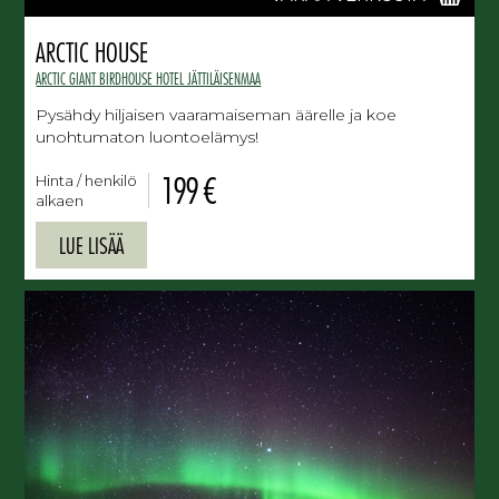
ARCTIC HOUSE
ARCTIC GIANT BIRDHOUSE HOTEL JÄTTILÄISENMAA
Pysähdy hiljaisen vaaramaiseman äärelle ja koe
unohtumaton luontoelämys!
199 €
Hinta / henkilö
alkaen
LUE LISÄÄ