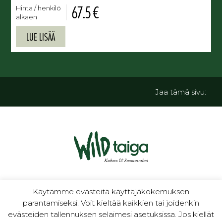
67.5 €
Hinta / henkilö
alkaen
LUE LISÄÄ
Jaa tämä sivu:
luontoa ja kulttuuria
Käytämme evästeitä käyttäjäkokemuksen
parantamiseksi. Voit kieltää kaikkien tai joidenkin
evästeiden tallennuksen selaimesi asetuksissa. Jos kiellät