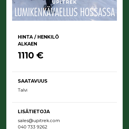
UPITREK
LUMIKENKÄVAELLUS HOSSASSA
HINTA / HENKILÖ
ALKAEN
1110 €
SAATAVUUS
Talvi
LISÄTIETOJA
sales@upitrek.com
040 733 9262