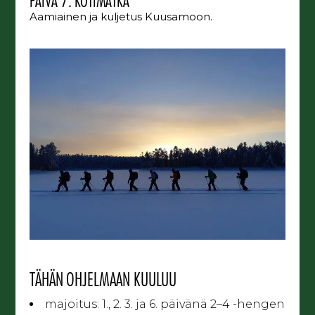
PÄIVÄ 7. KOTIMATKA
Aamiainen ja kuljetus Kuusamoon.
TÄHÄN OHJELMAAN KUULUU
majoitus: 1., 2. 3. ja 6. päivänä 2–4 -hengen