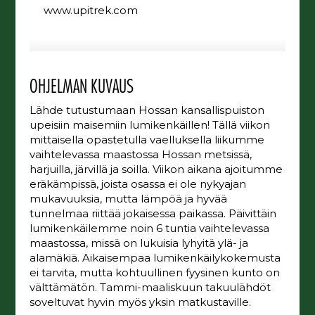
www.upitrek.com
OHJELMAN KUVAUS
Lähde tutustumaan Hossan kansallispuiston
upeisiin maisemiin lumikenkäillen! Tällä viikon
mittaisella opastetulla vaelluksella liikumme
vaihtelevassa maastossa Hossan metsissä,
harjuilla, järvillä ja soilla. Viikon aikana ajoitumme
eräkämpissä, joista osassa ei ole nykyajan
mukavuuksia, mutta lämpöä ja hyvää
tunnelmaa riittää jokaisessa paikassa. Päivittäin
lumikenkäilemme noin 6 tuntia vaihtelevassa
maastossa, missä on lukuisia lyhyitä ylä- ja
alamäkiä. Aikaisempaa lumikenkäilykokemusta
ei tarvita, mutta kohtuullinen fyysinen kunto on
välttämätön. Tammi-maaliskuun takuulähdöt
soveltuvat hyvin myös yksin matkustaville.