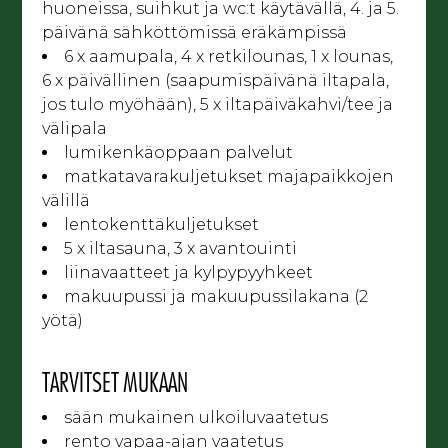
huoneissa, suihkut ja wc:t käytävällä, 4. ja 5.
päivänä sähköttömissä eräkämpissä
6 x aamupala, 4 x retkilounas, 1 x lounas,
6 x päivällinen (saapumispäivänä iltapala,
jos tulo myöhään), 5 x iltapäiväkahvi/tee ja
välipala
lumikenkäoppaan palvelut
matkatavarakuljetukset majapaikkojen
välillä
lentokenttäkuljetukset
5 x iltasauna, 3 x avantouinti
liinavaatteet ja kylpypyyhkeet
makuupussi ja makuupussilakana (2
yötä)
TARVITSET MUKAAN
sään mukainen ulkoiluvaatetus
rento vapaa-ajan vaatetus