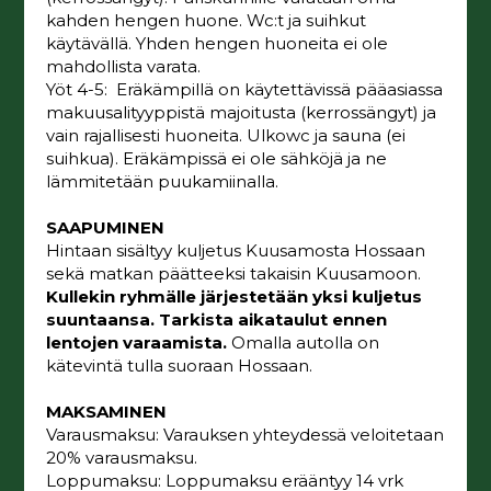
kahden hengen huone. Wc:t ja suihkut
käytävällä. Yhden hengen huoneita ei ole
mahdollista varata.
Yöt 4-5: Eräkämpillä on käytettävissä pääasiassa
makuusalityyppistä majoitusta (kerrossängyt) ja
vain rajallisesti huoneita. Ulkowc ja sauna (ei
suihkua). Eräkämpissä ei ole sähköjä ja ne
lämmitetään puukamiinalla.
SAAPUMINEN
Hintaan sisältyy kuljetus Kuusamosta Hossaan
sekä matkan päätteeksi takaisin Kuusamoon.
Kullekin ryhmälle järjestetään yksi kuljetus
suuntaansa. Tarkista aikataulut ennen
lentojen varaamista.
Omalla autolla on
kätevintä tulla suoraan Hossaan.
MAKSAMINEN
Varausmaksu: Varauksen yhteydessä veloitetaan
20% varausmaksu.
Loppumaksu: Loppumaksu erääntyy 14 vrk