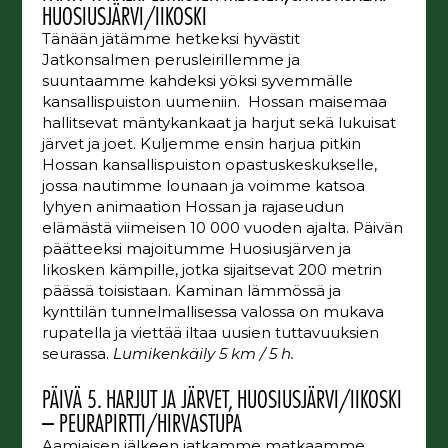
HUOSIUSJÄRVI/IIKOSKI
Tänään jätämme hetkeksi hyvästit
Jatkonsalmen perusleirillemme ja
suuntaamme kahdeksi yöksi syvemmälle
kansallispuiston uumeniin. Hossan maisemaa
hallitsevat mäntykankaat ja harjut sekä lukuisat
järvet ja joet. Kuljemme ensin harjua pitkin
Hossan kansallispuiston opastuskeskukselle,
jossa nautimme lounaan ja voimme katsoa
lyhyen animaation Hossan ja rajaseudun
elämästä viimeisen 10 000 vuoden ajalta. Päivän
päätteeksi majoitumme Huosiusjärven ja
Iikosken kämpille, jotka sijaitsevat 200 metrin
päässä toisistaan. Kaminan lämmössä ja
kynttilän tunnelmallisessa valossa on mukava
rupatella ja viettää iltaa uusien tuttavuuksien
seurassa.
Lumikenkäily 5 km / 5 h.
PÄIVÄ 5. HARJUT JA JÄRVET, HUOSIUSJÄRVI/IIKOSKI
– PEURAPIRTTI/HIRVASTUPA
Aamiaisen jälkeen jatkamme matkaamme