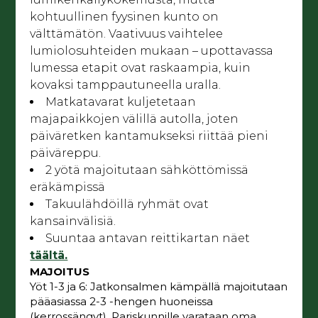
kohtuullinen fyysinen kunto on
välttämätön. Vaativuus vaihtelee
lumiolosuhteiden mukaan – upottavassa
lumessa etapit ovat raskaampia, kuin
kovaksi tamppautuneella uralla.
Matkatavarat kuljetetaan
majapaikkojen välillä autolla, joten
päiväretken kantamukseksi riittää pieni
päiväreppu.
2 yötä majoitutaan sähköttömissä
eräkämpissä
Takuulähdöillä ryhmät ovat
kansainvälisiä.
Suuntaa antavan reittikartan näet
täältä.
MAJOITUS
Yöt 1-3 ja 6: Jatkonsalmen kämpällä majoitutaan
pääasiassa 2-3 -hengen huoneissa
(kerrossängyt). Pariskunnille varataan oma