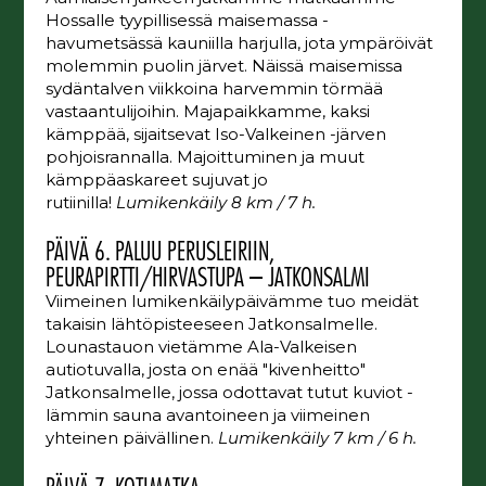
Hossalle tyypillisessä maisemassa -
havumetsässä kauniilla harjulla, jota ympäröivät
molemmin puolin järvet. Näissä maisemissa
sydäntalven viikkoina harvemmin törmää
vastaantulijoihin. Majapaikkamme, kaksi
kämppää, sijaitsevat Iso-Valkeinen -järven
pohjoisrannalla. Majoittuminen ja muut
kämppäaskareet sujuvat jo
rutiinilla!
Lumikenkäily 8 km / 7 h.
PÄIVÄ 6. PALUU PERUSLEIRIIN,
PEURAPIRTTI/HIRVASTUPA – JATKONSALMI
Viimeinen lumikenkäilypäivämme tuo meidät
takaisin lähtöpisteeseen Jatkonsalmelle.
Lounastauon vietämme Ala-Valkeisen
autiotuvalla, josta on enää "kivenheitto"
Jatkonsalmelle, jossa odottavat tutut kuviot -
lämmin sauna avantoineen ja viimeinen
yhteinen päivällinen.
Lumikenkäily 7 km / 6 h.