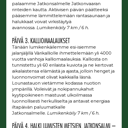
palaamme Jatkonsalmelle Jatkonvaaran
rinteiden kautta. Aktiivisen päivän päätteeksi
pääsemme lämmittelemään rantasaunaan ja
halukkaat voivat virkistäytyä
avannossa.
Lumikenkäily 7 km / 6 h.
PÄIVÄ 3. KALLIOMAALAUKSET
Tänään lumikenkäilemme esi-isiemme
jalanjäljillä Värikalliolle ihmettelemään yli 4000
vuotta vanhoja kalliomaalauksia. Kalliosta on
tunnistettu yli 60 erilaista kuviota ja ne kertovat
aikalaistensa elämästä ja ajasta, jolloin henget ja
luonnonvoimat olivat kaikkialla läsnä.
Lounastauon vietämme kodassa nuotion
ympärillä. Voileivät ja nokipannukahvit
kyytipoikineen maistuvat ulkoilmassa
luonnollisesti herkulliselta ja antavat energiaa
iltapäivän paluumatkalle
Jatkonsalmelle.
Lumikenkäily 7 km / 6 h.
PÄIVÄ 4. HALKI LUMISTEN METSIEN, JATKONSALMI –