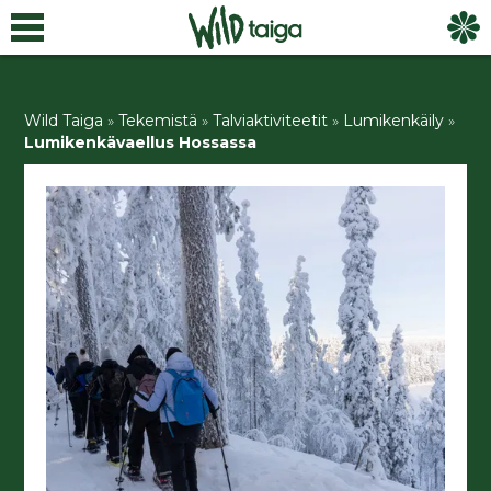
Wild Taiga
»
Tekemistä
»
Talviaktiviteetit
»
Lumikenkäily
»
Lumikenkävaellus Hossassa