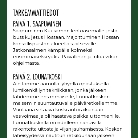
TARKEMMAT TIEDOT
PÄIVÄ 1. SAAPUMINEN
Saapuminen Kuusamon lentoasemalle, josta
bussikuljetus Hossaan. Majoittuminen Hossan
kansallispuiston alueella sijaitsevalle
Jatkonsalmen kämpälle kolmeksi
ensimmäiseksi yöksi. Päivällinen ja infoa viikon
ohjelmasta.
PÄIVÄ 2. LOUNATKOSKI
Aloitamme aamulla lyhyellä opastuksella
lumikenkäilyn tekniikkaan, jonka jälkeen
lähdemme ensimmäiselle, Lounatkosken
maisemiin suuntautuvalle päiväretkellemme.
Vuolaana virtaava koski antoi aikoinaan
vesivoimaa ja oli haastava paikka uittomiehille.
Lounatkoskella on edelleen nähtävillä
rakenteita uitosta ja viljan jauhamisesta. Kosken
läheisyydessä nautitun retkilounaan jälkeen