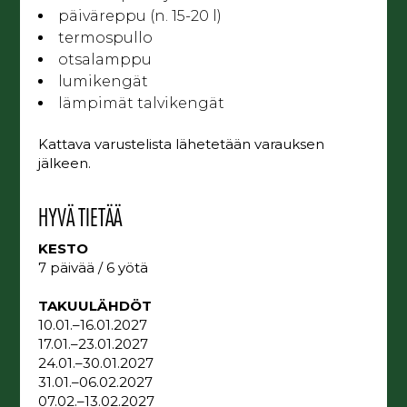
päiväreppu (n. 15-20 l)
termospullo
otsalamppu
lumikengät
lämpimät talvikengät
Kattava varustelista lähetetään varauksen
jälkeen.
HYVÄ TIETÄÄ
KESTO
7 päivää / 6 yötä
TAKUULÄHDÖT
10.01.–16.01.2027
17.01.–23.01.2027
24.01.–30.01.2027
31.01.–06.02.2027
07.02.–13.02.2027