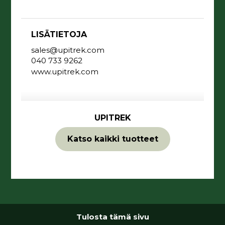
LISÄTIETOJA
sales@upitrek.com
040 733 9262
www.upitrek.com
UPITREK
Katso kaikki tuotteet
Tulosta tämä sivu