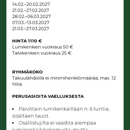
14.02.–20.02.2027
21.02.–27.02.2027
28.02.–06.03.2027
07.03.–13.03.2027
21.03.–27.03.2027
HINTA
1110 €
Lumikenkien vuokraus 50 €
Talvikenkien vuokraus 25 €
RYHMÄKOKO
Takuulähdöillä ei minimihenkilömäärää, max. 12
hlöä.
PERUSASIOITA VAELLUKSESTA
Päivittäin lumikenkäillään n. 6 tuntia,
sisältäen tauot.
Osallistujilta ei vaadita aiempaa
lumikenkäilykokemusta, mutta