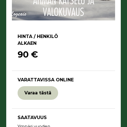
AHMAN KATSELU JA
VALOKUVAUS
HINTA / HENKILÖ
ALKAEN
90 €
VARATTAVISSA ONLINE
Varaa tästä
SAATAVUUS
Ympäri vuoden