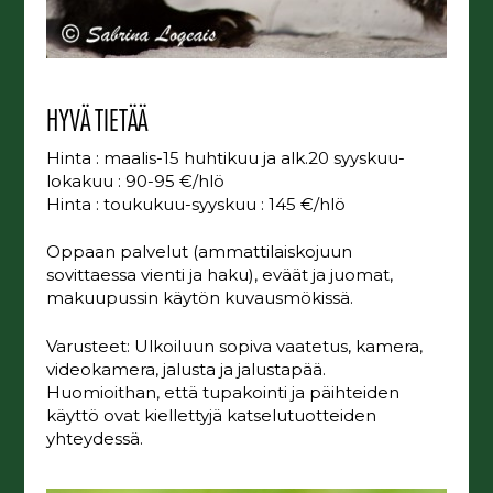
HYVÄ TIETÄÄ
Hinta : maalis-15 huhtikuu ja alk.20 syyskuu-
lokakuu : 90-95 €/hlö
Hinta : toukukuu-syyskuu : 145 €/hlö
Oppaan palvelut (ammattilaiskojuun
sovittaessa vienti ja haku), eväät ja juomat,
makuupussin käytön kuvausmökissä.
Varusteet: Ulkoiluun sopiva vaatetus, kamera,
videokamera, jalusta ja jalustapää.
Huomioithan, että tupakointi ja päihteiden
käyttö ovat kiellettyjä katselutuotteiden
yhteydessä.