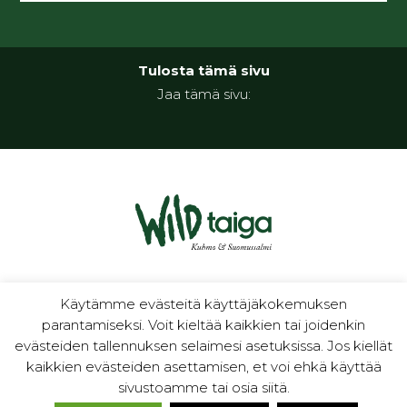
Tulosta tämä sivu
Jaa tämä sivu:
luontoa ja kulttuuria
Käytämme evästeitä käyttäjäkokemuksen
parantamiseksi. Voit kieltää kaikkien tai joidenkin
evästeiden tallennuksen selaimesi asetuksissa. Jos kiellät
kaikkien evästeiden asettamisen, et voi ehkä käyttää
sivustoamme tai osia siitä.