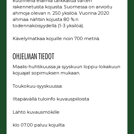
kuunnella eläimiä tarkkailua varten
rakennetuista kojuista. Suomessa on arvioitu
ahmoja olevan n. 250 yksilöä. Vuonna 2020
ahmaa nähtiin kojusta 80 %:n
todennäköisyydellä (1-3 yksilöä).
Kävelymatkaa kojuille noin 700 metriä.
OHJELMAN TIEDOT
Maalis-huhtikuussa ja syyskuun loppu-lokakuun
kojuajat sopimuksen mukaan.
Toukokuu-syyskuussa:
Iltapäivällä tuloinfo kuvauspiiloista
Lähtö kuvausmökille
klo 07.00 paluu kojuilta