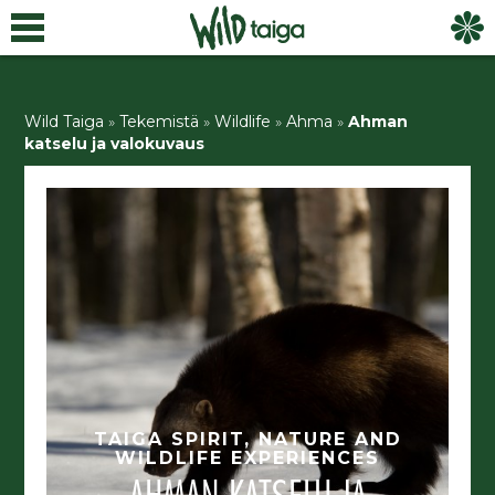
Wild Taiga
»
Tekemistä
»
Wildlife
»
Ahma
»
Ahman
katselu ja valokuvaus
TAIGA SPIRIT, NATURE AND
WILDLIFE EXPERIENCES