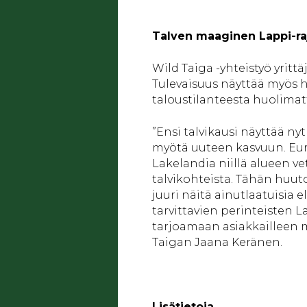
Talven maaginen Lappi-ra
Wild Taiga -yhteistyö yrittä
Tulevaisuus näyttää myös h
taloustilanteesta huolimatta
”Ensi talvikausi näyttää ny
myötä uuteen kasvuun. Euro
Lakelandia niillä alueen v
talvikohteista. Tähän huu
juuri näitä ainutlaatuisia 
tarvittavien perinteisten L
tarjoamaan asiakkailleen m
Taigan Jaana Keränen.
Lisätietoja