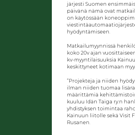
järjesti Suomen ensimmäis
päivänä nämä ovat matkail
on käytössään koneoppimi
viestintäautomaatiojärjes
hyödyntämiseen.
Matkailumyynnissä henkilök
koko 20v ajan vuosittaisee
kv-myyntilaisuuksia Kainu
keskittyneet kotimaan myy
”Projekteja ja niiden hyödy
ilman niiden tuomaa lisära
määrittämiä kehittämistoi
kuuluu Idän Taiga ry:n hankk
yhdistyksen toimintaa rah
Kainuun liitolle sekä Visit
Rusanen.