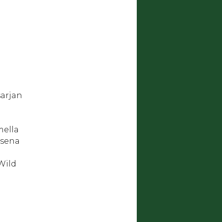
sarjan
mella
ksena
Wild