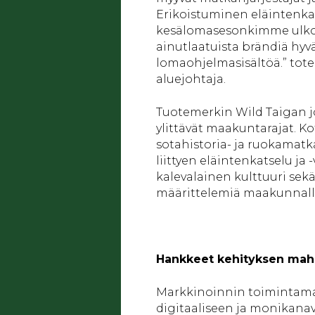
Erikoistuminen eläintenka
kesälomasesonkimme ulkopu
ainutlaatuista brändiä hy
lomaohjelmasisältöä.” tote
aluejohtaja.
Tuotemerkin Wild Taigan j
ylittävät maakuntarajat. K
sotahistoria- ja ruokamatk
liittyen eläintenkatselu ja
kalevalainen kulttuuri sek
määrittelemiä maakunnalli
Hankkeet kehityksen mah
Markkinoinnin toimintamal
digitaaliseen ja monikanav