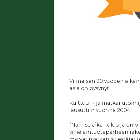
Viimeisen 20 vuoden aikan
asia on pysynyt.
Kulttuuri- ja matkailutoim
lausuttiin vuonna 2004.
”Näin se aika kuluu ja on 
villieläintuoteperheen ra
myyvät matkanjärjestäjät