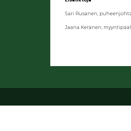
Sari Rusanen, puheenjohta
Jaana Keränen, myyntipääl