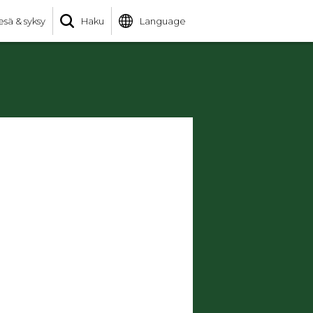
esä & syksy
Haku
Language