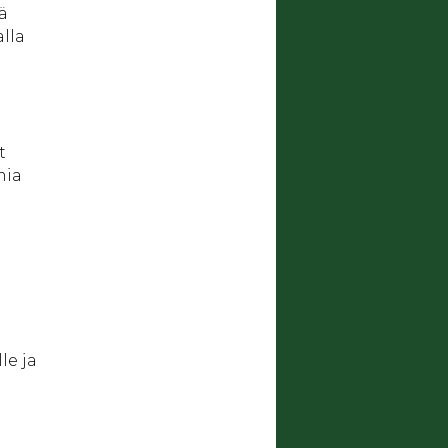
ä
lla
t
mia
le ja