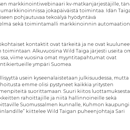
en markkinointiwebinaari kv-matkanjärjestäjille, tän
umarkkinoinnissa jokapäiväistä toimintaa. Idän Taiga
seen pohjautuvaa tekoälyä hyödyntävä
telmä sekä toimintamalli markkinoinnin automaation
ohtaiset kontaktit ovat tärkeitä ja ne ovat kuulunee
n toimintaan. Alkuvuosina Wild Taiga järjesti useita o
ussa, viime vuosina omat myyntitapahtumat ovat
ntikiertueille ympäri Suomea.
llisyyttä usein kyseenalaistetaan julkisuudessa, mutta
hoitusta emme olisi pystyneet kaikkia yritysten
menpiteitä suorittamaan. Suuri kiitos luottamuksesta
eitten rahoittajille ja niitä hallinnoineille sekä
oittaville Suomussalmen kunnalle, Kuhmon kaupungil
 Finlandille” kiittelee Wild Taigan puheenjohtaja Sari