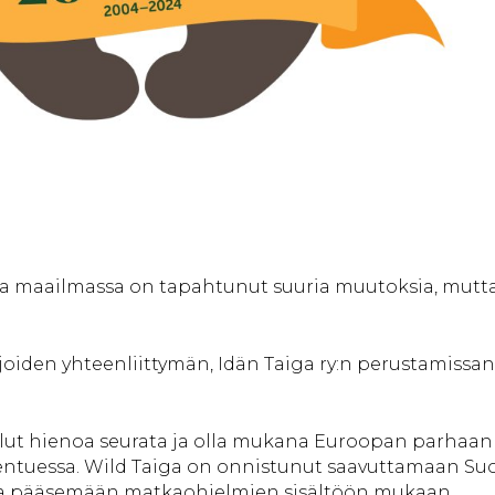
a maailmassa on tapahtunut suuria muutoksia, mutta
ijoiden yhteenliittymän, Idän Taiga ry:n perustamissa
ollut hienoa seurata ja olla mukana Euroopan parhaan
kentuessa. Wild Taiga on onnistunut saavuttamaan S
 ja pääsemään matkaohjelmien sisältöön mukaan.