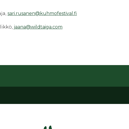
ja,
sari.rusanen@kuhmofestival.fi
likkö,
jaana@wildtaiga.com