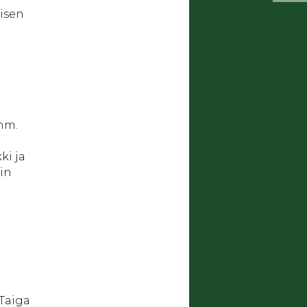
isen
 mm.
ki ja
in
 Taiga