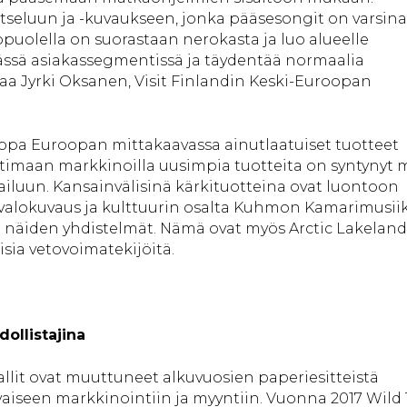
tseluun ja -kuvaukseen, jonka pääsesongit on varsina
olella on suorastaan nerokasta ja luo alueelle
vässä asiakassegmentissä ja täydentää normaalia
aa Jyrki Oksanen, Visit Finlandin Keski-Euroopan
opa Euroopan mittakaavassa ainutlaatuiset tuotteet
otimaan markkinoilla uusimpia tuotteita on syntynyt
ailuun. Kansainvälisinä kärkituotteina ovat luontoon
 -valokuvaus ja kulttuurin osalta Kuhmon Kamarimusiik
ä näiden yhdistelmät. Nämä ovat myös Arctic Lakeland
sia vetovoimatekijöitä.
dollistajina
lit ovat muuttuneet alkuvuosien paperiesitteistä
aiseen markkinointiin ja myyntiin. Vuonna 2017 Wild