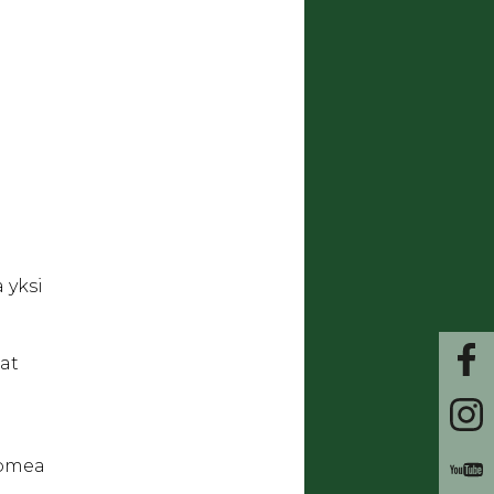
 yksi
nat
uomea