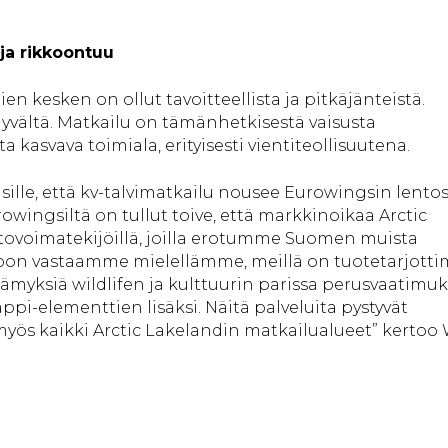
ja rikkoontuu
jien kesken on ollut tavoitteellista ja pitkäjänteistä.
yvältä. Matkailu on tämänhetkisestä vaisusta
 kasvava toimiala, erityisesti vientiteollisuutena.
t sille, että kv-talvimatkailu nousee Eurowingsin lento
wingsiltä on tullut toive, että markkinoikaa Arctic
etovoimatekijöillä, joilla erotumme Suomen muista
toon vastaamme mielellämme, meillä on tuotetarjotti
elämyksiä wildlifen ja kulttuurin parissa perusvaatimu
appi-elementtien lisäksi. Näitä palveluita pystyvät
yös kaikki Arctic Lakelandin matkailualueet” kertoo 