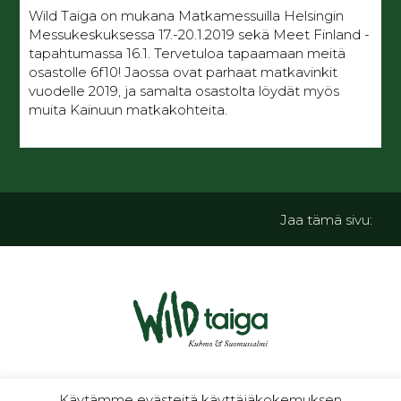
Wild Taiga on mukana Matkamessuilla Helsingin
Messukeskuksessa 17.-20.1.2019 sekä Meet Finland -
tapahtumassa 16.1. Tervetuloa tapaamaan meitä
osastolle 6f10! Jaossa ovat parhaat matkavinkit
vuodelle 2019, ja samalta osastolta löydät myös
muita Kainuun matkakohteita.
Jaa tämä sivu:
luontoa ja kulttuuria
Käytämme evästeitä käyttäjäkokemuksen