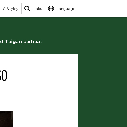
esä & syksy
Haku
Language
ld Taigan parhaat
SO