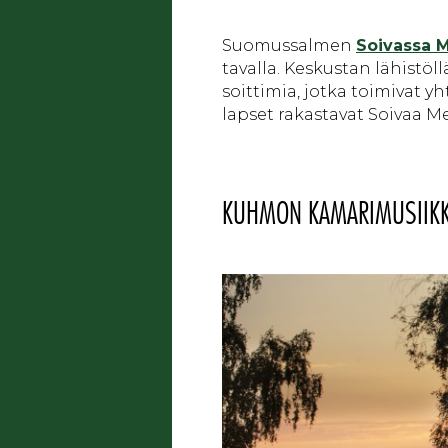
Suomussalmen
Soivassa 
tavalla. Keskustan lähistö
soittimia, jotka toimivat y
lapset rakastavat Soivaa M
KUHMON KAMARIMUSIIKKI