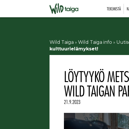
TEKEMISTÄ
N
Wild Taiga
»
Wild Taiga info
»
Uutis
kulttuurielämykset!
LÖYTYYKÖ METS
WILD TAIGAN P
21.9.2023