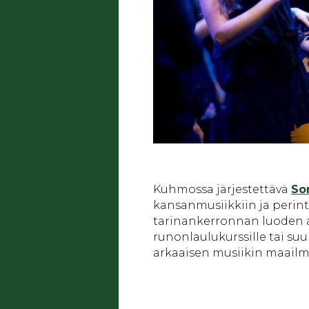
Kuhmossa järjestettävä
So
kansanmusiikkiin ja perinte
tarinankerronnan luoden a
runonlaulukurssille tai su
arkaaisen musiikin maailm