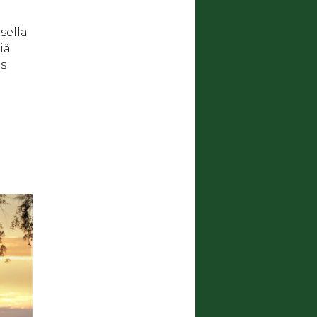
sella
iä
ös