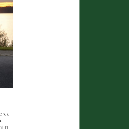
kerää
.
niin