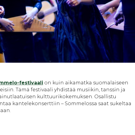
mmelo-festivaali
on kuin aikamatka suomalaiseen
isiin. Tämä festivaali yhdistää musiikin, tanssin ja
inutlaatuisen kulttuurikokemuksen. Osallistu
untaa kantelekonserttiin – Sommelossa saat sukeltaa
aan.