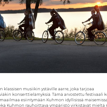
n klassisen musiikin ystäville aarre, joka tarjoaa
iäkin konserttielämyksiä. Tämä arvostettu festivaali 
maailmaa esiintymään Kuhmon idyllisissä maisemissa
sekä Kuhmon rauhoittava ympäristö virkistävät mieltä 