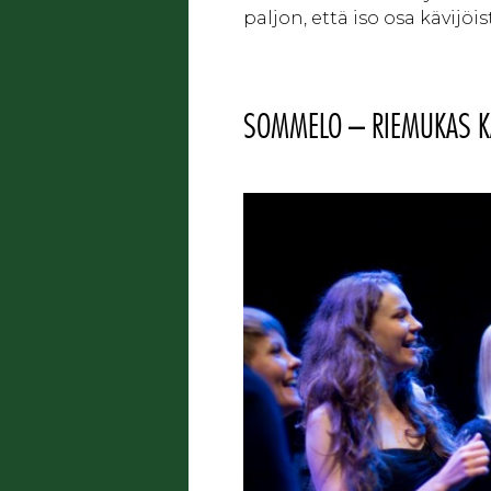
paljon, että iso osa kävij
SOMMELO – RIEMUKAS K