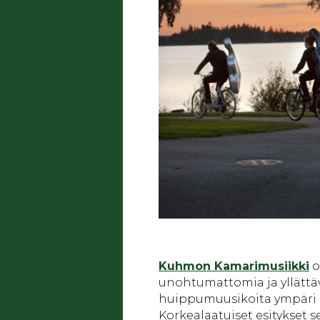
Kuhmon Kamarimusiikki
o
unohtumattomia ja yllättäv
huippumuusikoita ympäri 
Korkealaatuiset esitykset 