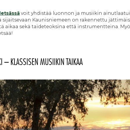
Metsässä
voit yhdistää luonnon ja musiikin ainutlaatui
llä sijaitsevaan Kaunisniemeen on rakennettu jättimäis
htä aikaa sekä taideteoksina että instrumentteina. My
etsää!
 – KLASSISEN MUSIIKIN TAIKAA