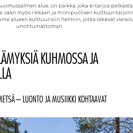
uomussalmen alue, on paikka, joka ei tarjoa pelkäst
, vaan myös rikkaan ja monipuolisen kulttuuritarjon
me alueen kulttuurisiin helmiin, jotka tekevät vierail
unohtumattoman.
ELÄMYKSIÄ KUHMOSSA JA
LA
TSÄ – LUONTO JA MUSIIKKI KOHTAAVAT