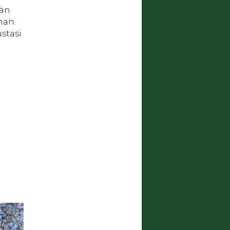
ään
nan.
ustasi