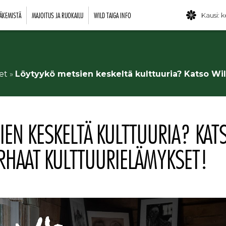
ÄKEMISTÄ
MAJOITUS JA RUOKAILU
WILD TAIGA INFO
Kausi: k
et
»
Löytyykö metsien keskeltä kulttuuria? Katso Wi
IEN KESKELTÄ KULTTUURIA? KAT
ARHAAT KULTTUURIELÄMYKSET!