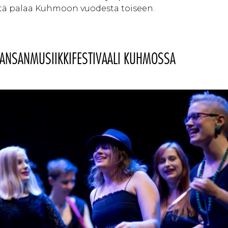
öistä palaa Kuhmoon vuodesta toiseen.
ANSANMUSIIKKIFESTIVAALI KUHMOSSA