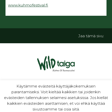
www.kuhmofestival.fi
Jaa tämä sivu:
luontoa ja kulttuuria
Käytämme evästeitä käyttäjäkokemuksen
parantamiseksi. Voit kieltää kaikkien tai joidenkin
evästeiden tallennuksen selaimesi asetuksissa. Jos kiellät
kaikkien evästeiden asettamisen, et voi ehkä käyttää
sivustoamme tai osia siitä.