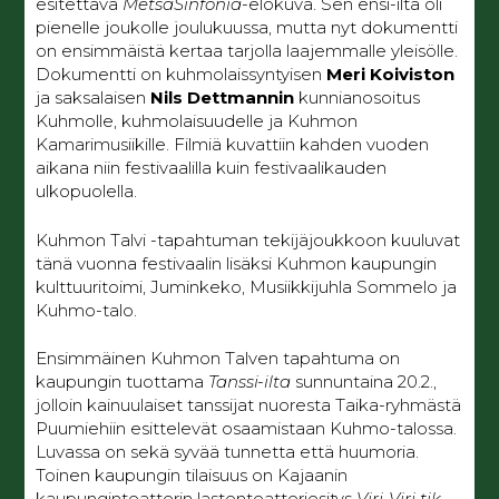
esitettävä
MetsäSinfonia
-elokuva. Sen ensi-ilta oli
pienelle joukolle joulukuussa, mutta nyt dokumentti
on ensimmäistä kertaa tarjolla laajemmalle yleisölle.
Dokumentti on kuhmolaissyntyisen
Meri Koiviston
ja saksalaisen
Nils Dettmannin
kunnianosoitus
Kuhmolle, kuhmolaisuudelle ja Kuhmon
Kamarimusiikille. Filmiä kuvattiin kahden vuoden
aikana niin festivaalilla kuin festivaalikauden
ulkopuolella.
Kuhmon Talvi -tapahtuman tekijäjoukkoon kuuluvat
tänä vuonna festivaalin lisäksi Kuhmon kaupungin
kulttuuritoimi, Juminkeko, Musiikkijuhla Sommelo ja
Kuhmo-talo.
Ensimmäinen Kuhmon Talven tapahtuma on
kaupungin tuottama
Tanssi-ilta
sunnuntaina 20.2.,
jolloin kainuulaiset tanssijat nuoresta Taika-ryhmästä
Puumiehiin esittelevät osaamistaan Kuhmo-talossa.
Luvassa on sekä syvää tunnetta että huumoria.
Toinen kaupungin tilaisuus on Kajaanin
kaupunginteatterin lastenteatteriesitys
Viri-Viri tik-