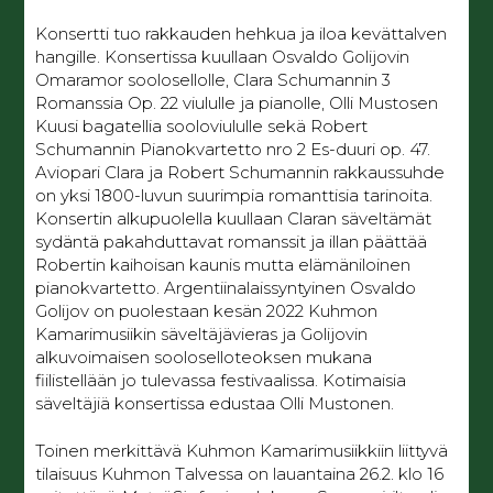
Konsertti tuo rakkauden hehkua ja iloa kevättalven
hangille. Konsertissa kuullaan Osvaldo Golijovin
Omaramor soolosellolle, Clara Schumannin 3
Romanssia Op. 22 viululle ja pianolle, Olli Mustosen
Kuusi bagatellia sooloviululle sekä Robert
Schumannin Pianokvartetto nro 2 Es-duuri op. 47.
Aviopari Clara ja Robert Schumannin rakkaussuhde
on yksi 1800-luvun suurimpia romanttisia tarinoita.
Konsertin alkupuolella kuullaan Claran säveltämät
sydäntä pakahduttavat romanssit ja illan päättää
Robertin kaihoisan kaunis mutta elämäniloinen
pianokvartetto. Argentiinalaissyntyinen Osvaldo
Golijov on puolestaan kesän 2022 Kuhmon
Kamarimusiikin säveltäjävieras ja Golijovin
alkuvoimaisen sooloselloteoksen mukana
fiilistellään jo tulevassa festivaalissa. Kotimaisia
säveltäjiä konsertissa edustaa Olli Mustonen.
Toinen merkittävä Kuhmon Kamarimusiikkiin liittyvä
tilaisuus Kuhmon Talvessa on lauantaina 26.2. klo 16