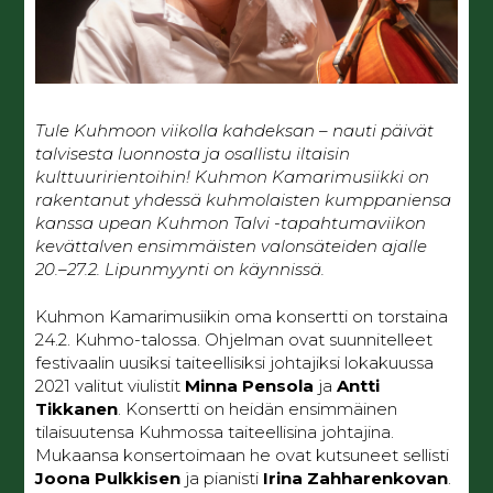
Tule Kuhmoon viikolla kahdeksan – nauti päivät
talvisesta luonnosta ja osallistu iltaisin
kulttuuririentoihin! Kuhmon Kamarimusiikki on
rakentanut yhdessä kuhmolaisten kumppaniensa
kanssa upean Kuhmon Talvi -tapahtumaviikon
kevättalven ensimmäisten valonsäteiden ajalle
20.–27.2. Lipunmyynti on käynnissä.
Kuhmon Kamarimusiikin oma konsertti on torstaina
24.2. Kuhmo-talossa. Ohjelman ovat suunnitelleet
festivaalin uusiksi taiteellisiksi johtajiksi lokakuussa
2021 valitut viulistit
Minna Pensola
ja
Antti
Tikkanen
. Konsertti on heidän ensimmäinen
tilaisuutensa Kuhmossa taiteellisina johtajina.
Mukaansa konsertoimaan he ovat kutsuneet sellisti
Joona Pulkkisen
ja pianisti
Irina Zahharenkovan
.