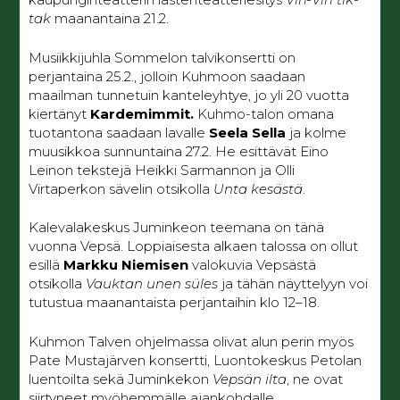
tak
maanantaina 21.2.
Musiikkijuhla Sommelon talvikonsertti on
perjantaina 25.2., jolloin Kuhmoon saadaan
maailman tunnetuin kanteleyhtye, jo yli 20 vuotta
kiertänyt
Kardemimmit.
Kuhmo-talon omana
tuotantona saadaan lavalle
Seela Sella
ja kolme
muusikkoa sunnuntaina 27.2. He esittävät Eino
Leinon tekstejä Heikki Sarmannon ja Olli
Virtaperkon sävelin otsikolla
Unta kesästä
.
Kalevalakeskus Juminkeon teemana on tänä
vuonna Vepsä. Loppiaisesta alkaen talossa on ollut
esillä
Markku Niemisen
valokuvia Vepsästä
otsikolla
Vauktan unen süles
ja tähän näyttelyyn voi
tutustua maanantaista perjantaihin klo 12–18.
Kuhmon Talven ohjelmassa olivat alun perin myös
Pate Mustajärven konsertti, Luontokeskus Petolan
luentoilta sekä Juminkekon
Vepsän ilta
, ne ovat
siirtyneet myöhemmälle ajankohdalle.