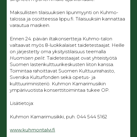
Maksullisten tilaisuuksien lipunmyynti on Kuhmo-
talossa ja osoitteessa lippu.fi. Tilaisuuksiin kannattaa
varautua maskein.
Ennen 24. päivän iltakonsertteja Kuhmo-talon
valtaavat myös 8-luokkalaiset taidetestaajat. Heille
on järjestetty oma yksityistilaisuus teemalla
Huomisen pelit
. Taidetestaajat ovat yhteistyötä
Suomen lastenkulttuurikeskusten liiton kanssa.
Toimintaa rahoittavat Suomen Kulttuurirahasto,
Svenska Kulturfonden sekä opetus- ja
kulttuuriministeriö. Kuhmon Kamarimusiikin
ympärivuotista konserttitoimintaa tukee OP.
Lisätietoja:
Kuhmon Kamarimusiikki, puh. 044 544 5162
www.kuhmontalvi.fi