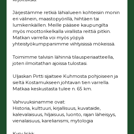
Järjestämme retkiä lähialueen kohteisiin monin
eri välinein, maastopyörillä, hiihtäen tai
lumikenkäillen. Meille pääsee kaupungilta
myös moottorikelkalla virallista reittiä pitkin.
Matkan varrella voi myös yöpyä
yhteistyökumppanimme viihtyisissä mökeissä.
Toimimme talvisin lähinnä tilausperiaatteella,
joten ilmoitathan ajoissa tulostasi.
Uljaskan Pirtti sijaitsee Kuhmosta pohjoiseen ja
sieltä Kostamukseen johtavan tien varrella.
Matkaa keskustasta tulee n. 65 km.
Vahvuuksinamme ovat:
Historia, kulttuuri, kirjallisuus, kuvataide,
kalevalaisuus, hiljaisuus, luonto, rajan läheisyys,
vienalaisuus, karelianismi, mytologia
Kysy lisää: