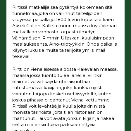
Pirtissä matkailija saa pysähtyä kokemaan sitä
tunnelmaa, joka on vallinnut taiteilijoiden
viipyessä paikalla jo 1800 luvun lopusta alkaen.
Akseli Gallen-Kallela muun muassa löysi Vienan
matkallaan vanhasta torpasta ilmetyn
Väinämöisen, Rimmin Uljaskan, kuuluisimpaan
maalaukseensa, Aino-triptyykkiin. Onpa paikalla
käynyt lukuisia muita taiteilijoita ym. silmää
tekeviä!
Pirtti on vienalaisessa aidossa Kalevalan maassa,
maassa jossa luonto tulee lähelle. Villitkin
eläimet voivat käydä uteliaisuuttaan
tutustumassa kävijään, joko kaukaa ujosti
vainuten tai jopa kosketusetäisyydeltä, kuten
joskus pihassa piipahtanut Viena-kettumme.
Pirtissä voit levähtää ja kuulla joitakin niistä
monista tarinoista, joita tilan historiaan on
mahtunut. Tai voit avata jonkun kirjan ja hakea
sieltä mielenkiintoisia paikkaan liittyviä
kirjoituksia.