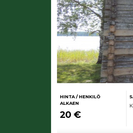
HINTA / HENKILÖ
S
ALKAEN
K
20 €