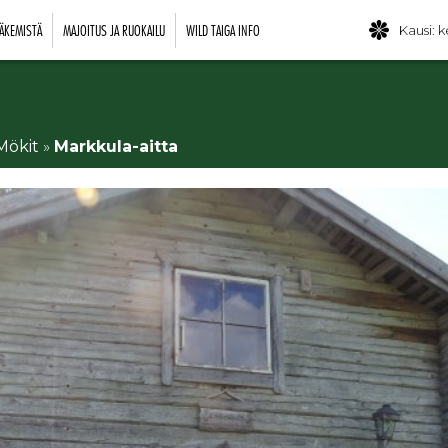
ÄKEMISTÄ
MAJOITUS JA RUOKAILU
WILD TAIGA INFO
Kausi: k
Mökit
»
Markkula-aitta