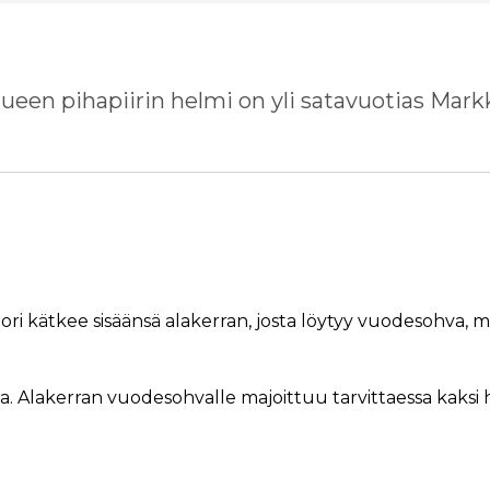
lueen pihapiirin helmi on yli satavuotias Markk
i kätkee sisäänsä alakerran, josta löytyy vuodesohva, min
a. Alakerran vuodesohvalle majoittuu tarvittaessa kaksi 