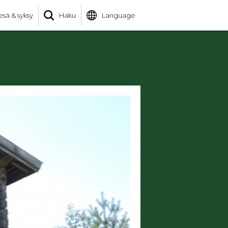
esä & syksy
Haku
Language