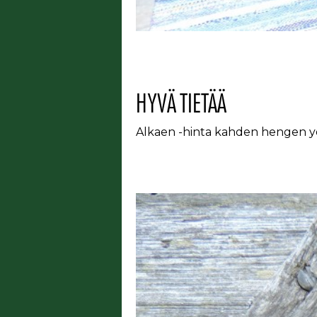
HYVÄ TIETÄÄ
Alkaen -hinta kahden hengen yö