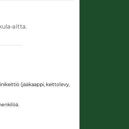
ula-aitta.
ikeittiö (jääkaappi, keittolevy,
henkilöä.