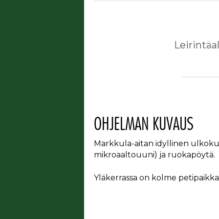
Leirintäa
OHJELMAN KUVAUS
Markkula-aitan idyllinen ulkokuor
mikroaaltouuni) ja ruokapöytä.
Yläkerrassa on kolme petipaikka