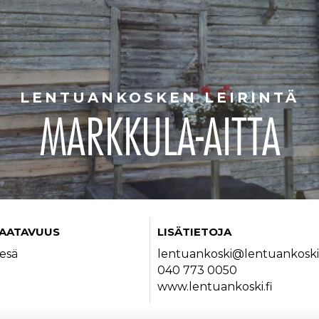
LENTUANKOSKEN LEIRINTÄ
MARKKULA-AITTA
AATAVUUS
LISÄTIETOJA
esä
lentuankoski@lentuankoski.
040 773 0050
www.lentuankoski.fi