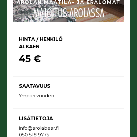
AROLAN MAATILA- JA ERÄLOMAT
MAJOITUS AROLASSA
HINTA / HENKILÖ
ALKAEN
45 €
SAATAVUUS
Ympäri vuoden
LISÄTIETOJA
info@arolabear.fi
050 518 9775