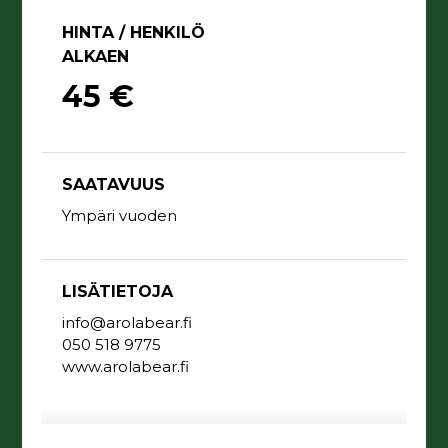
HINTA / HENKILÖ
ALKAEN
45 €
SAATAVUUS
Ympäri vuoden
LISÄTIETOJA
info@arolabear.fi
050 518 9775
www.arolabear.fi