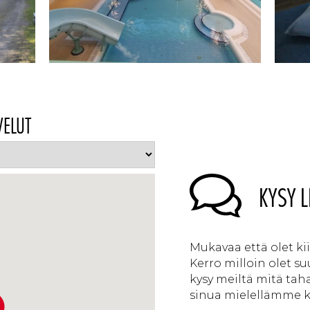
VELUT
KYSY L
Mukavaa että olet k
Kerro milloin olet s
kysy meiltä mitä tah
sinua mielellämme ka