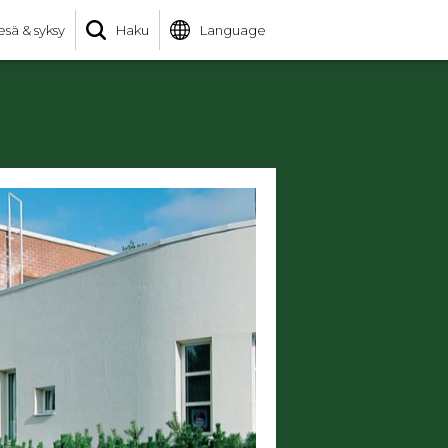
esä & syksy
Haku
Language