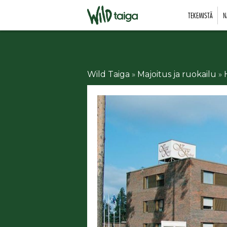
TEKEMISTÄ
N
Wild Taiga
»
Majoitus ja ruokailu
»