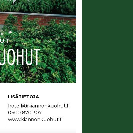
HUT
KUOHUT
LISÄTIETOJA
hotelli@kiannonkuohut.fi
0300 870 307
www.kiannonkuohut.fi