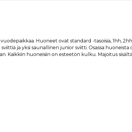
 vuodepaikkaa. Huoneet ovat standard -tasoisia, 1hh, 2hh
a sviittiä ja yksi saunallinen junior sviitti. Osassa huoneis
 Kaikkiin huoneisiin on esteetön kulku. Majoitus sisält