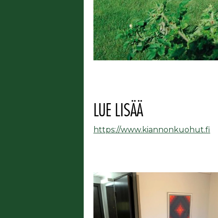
LUE LISÄÄ
https://www.kiannonkuohut.fi