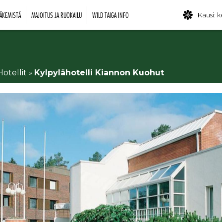
ÄKEMISTÄ
MAJOITUS JA RUOKAILU
WILD TAIGA INFO
Kausi: k
Hotellit
»
Kylpylähotelli Kiannon Kuohut