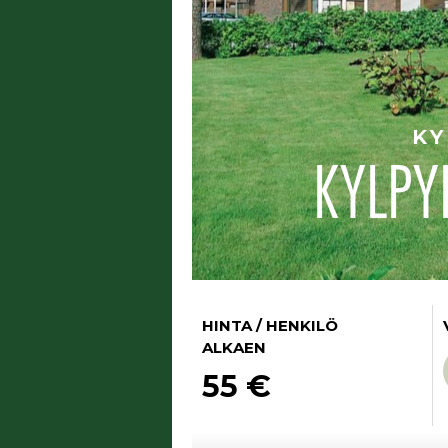
KY
KYLPY
HINTA / HENKILÖ
ALKAEN
55 €