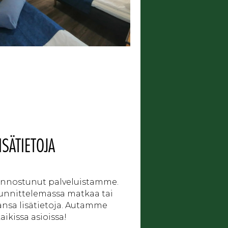
ISÄTIETOJA
iinnostunut palveluistamme.
uunnittelemassa matkaa tai
ansa lisätietoja. Autamme
ikissa asioissa!