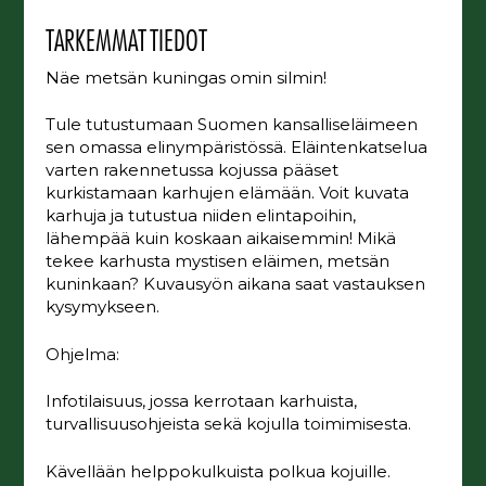
TARKEMMAT TIEDOT
Näe metsän kuningas omin silmin!
Tule tutustumaan Suomen kansalliseläimeen
sen omassa elinympäristössä. Eläintenkatselua
varten rakennetussa kojussa pääset
kurkistamaan karhujen elämään. Voit kuvata
karhuja ja tutustua niiden elintapoihin,
lähempää kuin koskaan aikaisemmin! Mikä
tekee karhusta mystisen eläimen, metsän
kuninkaan? Kuvausyön aikana saat vastauksen
kysymykseen.
Ohjelma:
Infotilaisuus, jossa kerrotaan karhuista,
turvallisuusohjeista sekä kojulla toimimisesta.
Kävellään helppokulkuista polkua kojuille.