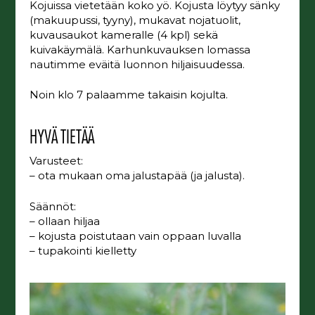
Kojuissa vietetään koko yö. Kojusta löytyy sänky
(makuupussi, tyyny), mukavat nojatuolit,
kuvausaukot kameralle (4 kpl) sekä
kuivakäymälä. Karhunkuvauksen lomassa
nautimme eväitä luonnon hiljaisuudessa.
Noin klo 7 palaamme takaisin kojulta.
HYVÄ TIETÄÄ
Varusteet:
– ota mukaan oma jalustapää (ja jalusta).
Säännöt:
– ollaan hiljaa
– kojusta poistutaan vain oppaan luvalla
– tupakointi kielletty