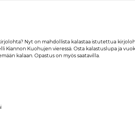
kirjolohta? Nyt on mahdollista kalastaa istutettua kirjo
elli Kiannon Kuohujen vieressä. Osta kalastuslupa ja vuo
temään kalaan. Opastus on myös saatavilla.
i