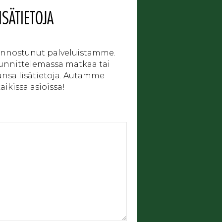
ISÄTIETOJA
iinnostunut palveluistamme.
uunnittelemassa matkaa tai
ansa lisätietoja. Autamme
ikissa asioissa!