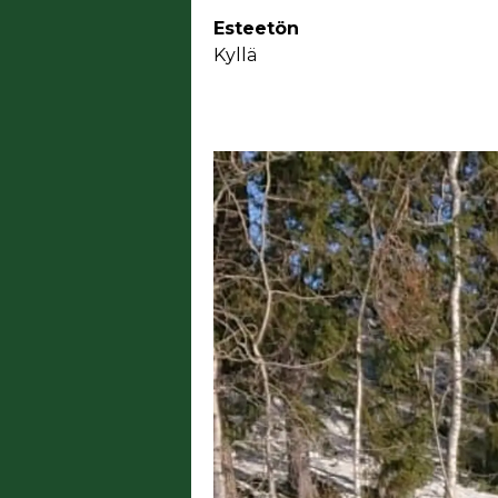
Esteetön
Kyllä