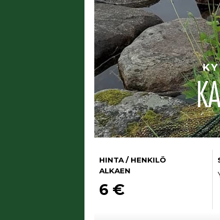
KY
K
HINTA / HENKILÖ
ALKAEN
6 €