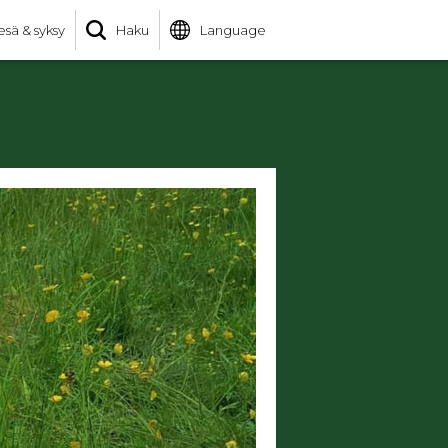
esä & syksy
Haku
Language