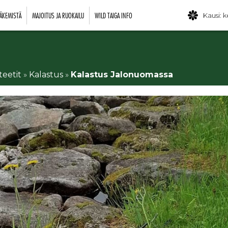
ÄKEMISTÄ
MAJOITUS JA RUOKAILU
WILD TAIGA INFO
Kausi: k
teetit
»
Kalastus
»
Kalastus Jalonuomassa