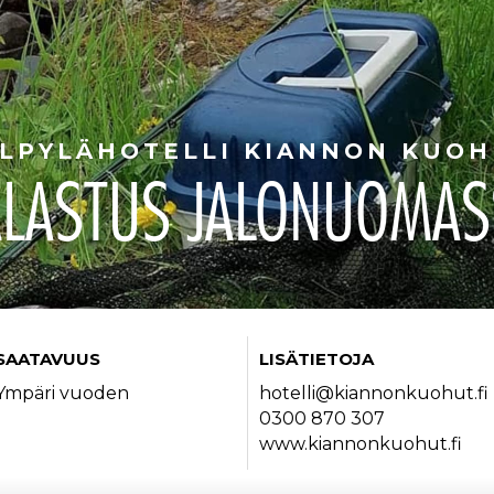
LPYLÄHOTELLI KIANNON KUO
ALASTUS JALONUOMAS
SAATAVUUS
LISÄTIETOJA
Ympäri vuoden
hotelli@kiannonkuohut.fi
0300 870 307
www.kiannonkuohut.fi