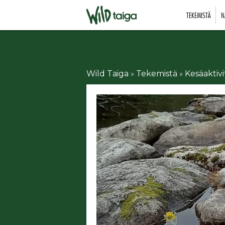
TEKEMISTÄ
N
Wild Taiga
»
Tekemistä
»
Kesäaktivi