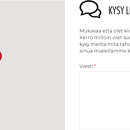
KYSY L
Mukavaa että olet k
Kerro milloin olet s
kysy meiltä mitä tah
sinua mielellämme ka
Viesti
*