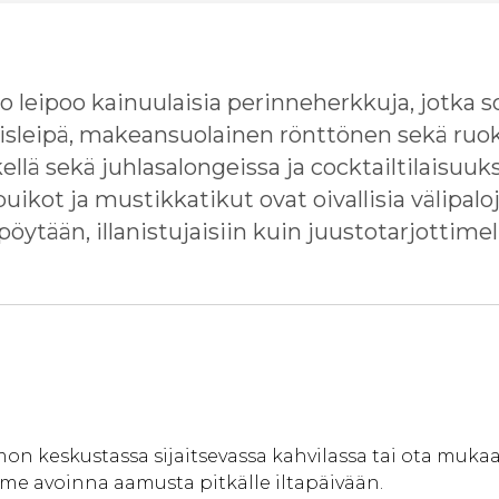
 leipoo kainuulaisia perinneherkkuja, jotka s
ruisleipä, makeansuolainen rönttönen sekä ruo
etkellä sekä juhlasalongeissa ja cocktailtilaisuuk
ikot ja mustikkatikut ovat oivallisia välipalo
pöytään, illanistujaisiin kuin juustotarjottimel
n keskustassa sijaitsevassa kahvilassa tai ota mukaan
me avoinna aamusta pitkälle iltapäivään.