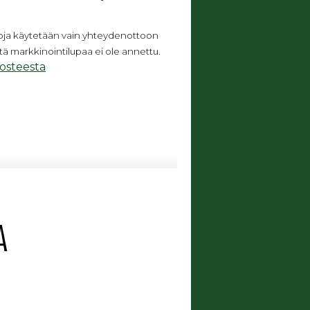
toja käytetään vain yhteydenottoon
stä markkinointilupaa ei ole annettu.
losteesta
A