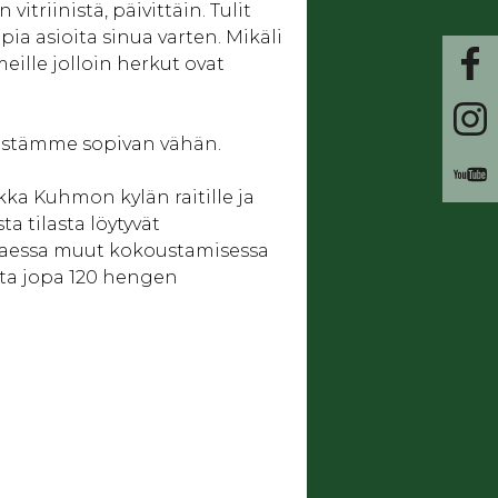
triinistä, päivittäin. Tulit
a asioita sinua varten. Mikäli
eille jolloin herkut ovat
elestämme sopivan vähän.
kka Kuhmon kylän raitille ja
a tilasta löytyvät
ttaessa muut kokoustamisessa
ista jopa 120 hengen