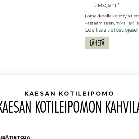
tietojani
*
Lomakkeella kerättyjä tie
vastaamiseen, mikäli erilli
Lue lisää tietosuojase
KAESAN KOTILEIPOMO
KAESAN KOTILEIPOMON KAHVIL
LISÄTIETOJA