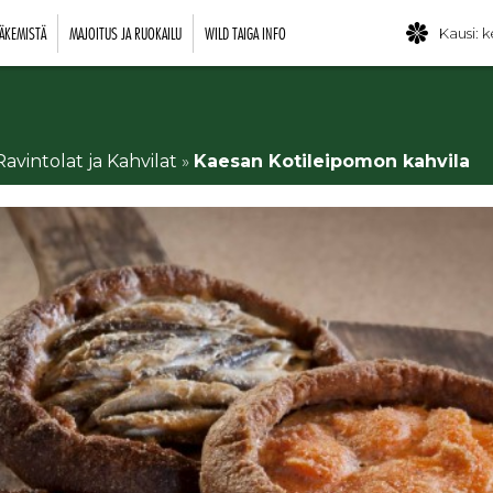
ÄKEMISTÄ
MAJOITUS JA RUOKAILU
WILD TAIGA INFO
Kausi: k
Ravintolat ja Kahvilat
»
Kaesan Kotileipomon kahvila