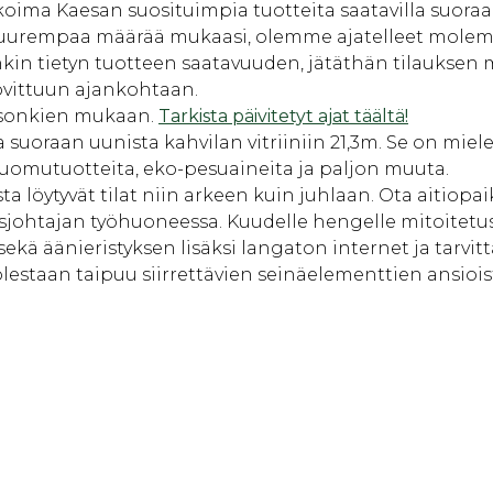
ma Kaesan suosituimpia tuotteita saatavilla suoraan vi
suurempaa määrää mukaasi, olemme ajatelleet molempi
kin tietyn tuotteen saatavuuden, jätäthän tilauksen m
ovittuun ajankohtaan.
sesonkien mukaan.
Tarkista päivitetyt ajat täältä!
 suoraan uunista kahvilan vitriiniin 21,3m. Se on mi
luomutuotteita, eko-pesuaineita ja paljon muuta.
 löytyvät tilat niin arkeen kuin juhlaan. Ota aitiopai
sjohtajan työhuoneessa. Kuudelle hengelle mitoitetust
ä äänieristyksen lisäksi langaton internet ja tarvi
puolestaan taipuu siirrettävien seinäelementtien ansio