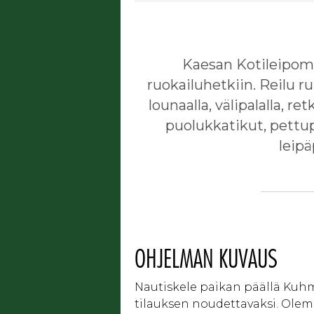
Kaesan Kotileipomo
ruokailuhetkiin. Reilu 
lounaalla, välipalalla, r
puolukkatikut, pettupu
leipä
OHJELMAN KUVAUS
Nautiskele paikan päällä Kuhmo
tilauksen noudettavaksi. Olem