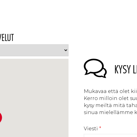
VELUT
KYSY L
Mukavaa että olet k
Kerro milloin olet s
kysy meiltä mitä tah
sinua mielellämme ka
Viesti
*