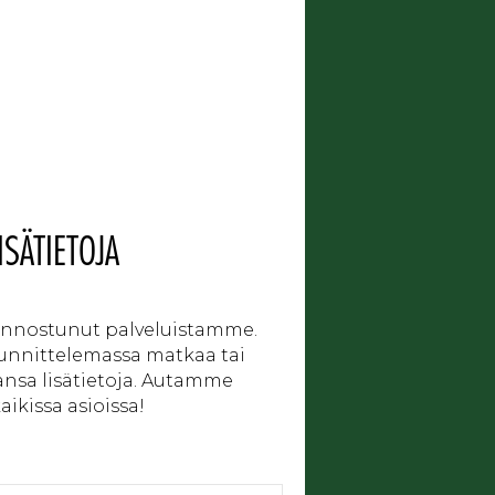
ISÄTIETOJA
iinnostunut palveluistamme.
uunnittelemassa matkaa tai
ansa lisätietoja. Autamme
ikissa asioissa!