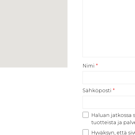
Nimi
*
Sähköposti
*
Haluan jatkossa 
tuotteista ja palv
Hyväksyn, että siv