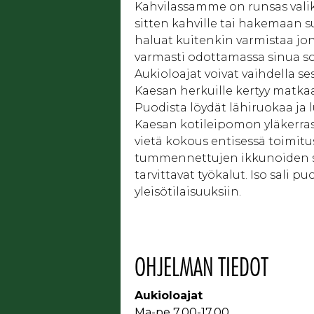
Kahvilassamme on runsas valikoi
sitten kahville tai hakemaan 
haluat kuitenkin varmistaa jon
varmasti odottamassa sinua s
Aukioloajat voivat vaihdella 
Kaesan herkuille kertyy matkaa
Puodista löydät lähiruokaa ja 
Kaesan kotileipomon yläkerrasta
vietä kokous entisessä toimitu
tummennettujen ikkunoiden sek
tarvittavat työkalut. Iso sali 
yleisötilaisuuksiin.
OHJELMAN TIEDOT
Aukioloajat
Ma-pe 7.00-17.00