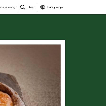
esä & syksy
Haku
Language