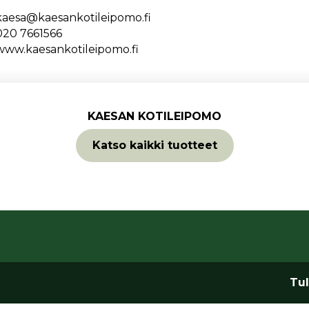
kaesa@kaesankotileipomo.fi
020 7661566
www.kaesankotileipomo.fi
KAESAN KOTILEIPOMO
Katso kaikki tuotteet
Tul