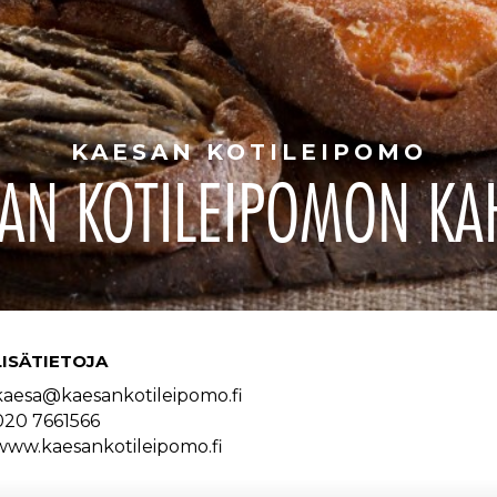
KAESAN KOTILEIPOMO
AN KOTILEIPOMON KA
LISÄTIETOJA
kaesa@kaesankotileipomo.fi
020 7661566
www.kaesankotileipomo.fi