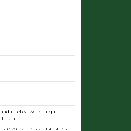
saada tietoa Wild Taigan
eluista.
usto voi tallentaa ja käsitellä