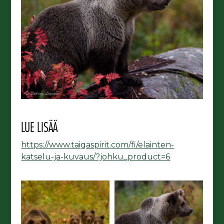
LUE LISÄÄ
https://www.taigaspirit.com/fi/elainten-
katselu-ja-kuvaus/?johku_product=6