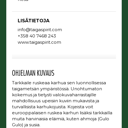
LISÄTIETOJA
info@taigaspirit.com
+358 40 7468 243
www.taigaspirit.com
OHJELMAN KUVAUS
Tarkkaile ruskeaa karhua sen luonnollisessa
taigametsän ympäristössä. Unohtumaton
kokemus ja tietysti valokuvaharrastajille
mahdollisuus upeisiin kuviin mukavista ja
turvallisista karhukojuista. Kojeista voit
eurooppalaisen ruskea karhun lisäksi tarkkailla
muita harvinaisia eläimiä, kuten ahmoja (Gulo
Gulo) ja susia.