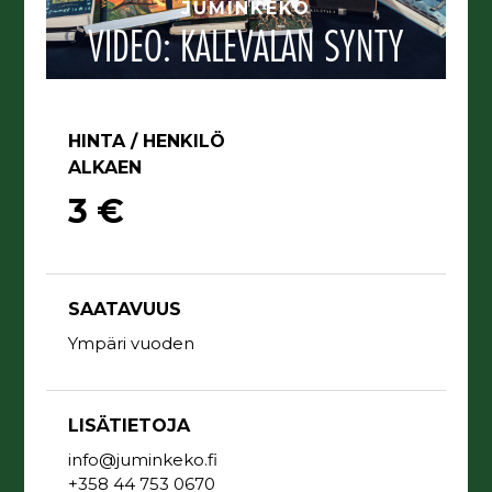
JUMINKEKO
VIDEO: KALEVALAN SYNTY
HINTA / HENKILÖ
ALKAEN
3 €
SAATAVUUS
Ympäri vuoden
LISÄTIETOJA
info@juminkeko.fi
+358 44 753 0670