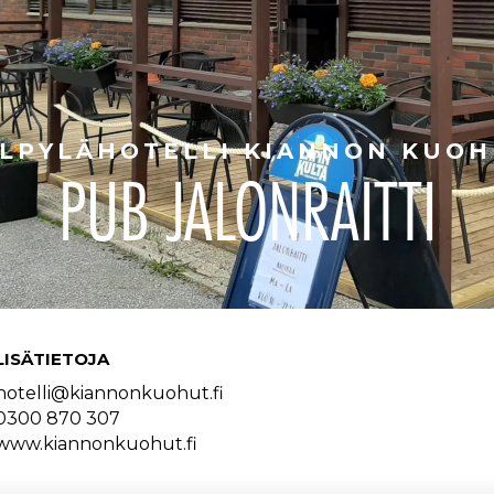
LPYLÄHOTELLI KIANNON KUO
PUB JALONRAITTI
LISÄTIETOJA
hotelli@kiannonkuohut.fi
0300 870 307
www.kiannonkuohut.fi