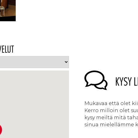
VELUT
KYSY L
Mukavaa että olet k
Kerro milloin olet s
kysy meiltä mitä tah
sinua mielellämme ka