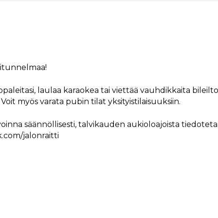
bitunnelmaa!
leitasi, laulaa karaokea tai viettää vauhdikkaita bileilto
Voit myös varata pubin tilat yksityistilaisuuksiin.
avoinna säännöllisesti, talvikauden aukioloajoista tiedotet
.com/jalonraitti