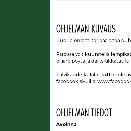
OHJELMAN KUVAUS
Pub Jalonraitti tarjoaa aitoa pu
Pubissa voit kuunnella lempikappa
biljardipöytä ja darts-tikkataulu. 
Talvikaudella Jalonraitti ei ole 
facebook-sivuilla: www.facebook
OHJELMAN TIEDOT
Avoinna