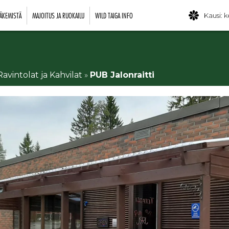
ÄKEMISTÄ
MAJOITUS JA RUOKAILU
WILD TAIGA INFO
Kausi: k
Ravintolat ja Kahvilat
»
PUB Jalonraitti