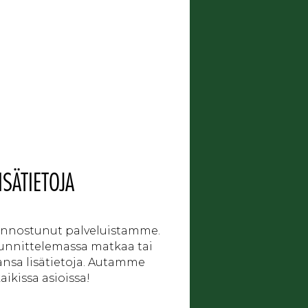
ISÄTIETOJA
iinnostunut palveluistamme.
uunnittelemassa matkaa tai
ansa lisätietoja. Autamme
ikissa asioissa!