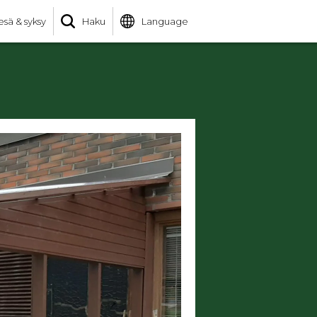
esä & syksy
Haku
Language