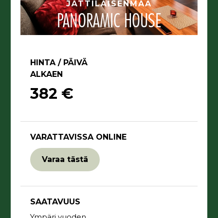
JÄTTILÄISENMAA
PANORAMIC HOUSE
HINTA / PÄIVÄ
ALKAEN
382 €
VARATTAVISSA ONLINE
Varaa tästä
SAATAVUUS
Ympäri vuoden