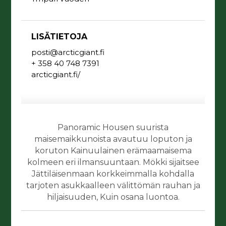
LISÄTIETOJA
posti@arcticgiant.fi
+ 358 40 748 7391
arcticgiant.fi/
Panoramic Housen suurista
maisemaikkunoista avautuu loputon ja
koruton Kainuulainen erämaamaisema
kolmeen eri ilmansuuntaan. Mökki sijaitsee
Jättiläisenmaan korkkeimmalla kohdalla
tarjoten asukkaalleen välittömän rauhan ja
hiljaisuuden, Kuin osana luontoa.