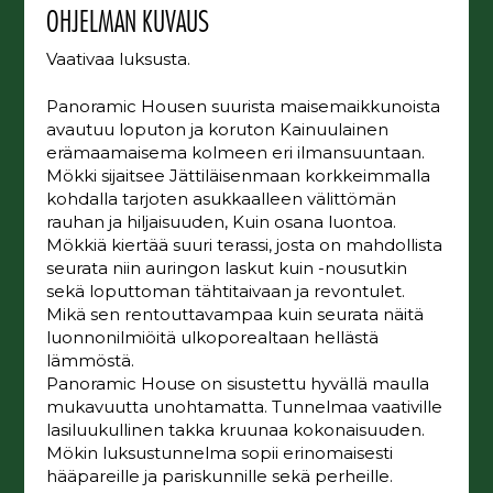
OHJELMAN KUVAUS
Vaativaa luksusta.
Panoramic Housen suurista maisemaikkunoista
avautuu loputon ja koruton Kainuulainen
erämaamaisema kolmeen eri ilmansuuntaan.
Mökki sijaitsee Jättiläisenmaan korkkeimmalla
kohdalla tarjoten asukkaalleen välittömän
rauhan ja hiljaisuuden, Kuin osana luontoa.
Mökkiä kiertää suuri terassi, josta on mahdollista
seurata niin auringon laskut kuin -nousutkin
sekä loputtoman tähtitaivaan ja revontulet.
Mikä sen rentouttavampaa kuin seurata näitä
luonnonilmiöitä ulkoporealtaan hellästä
lämmöstä.
Panoramic House on sisustettu hyvällä maulla
mukavuutta unohtamatta. Tunnelmaa vaativille
lasiluukullinen takka kruunaa kokonaisuuden.
Mökin luksustunnelma sopii erinomaisesti
hääpareille ja pariskunnille sekä perheille.