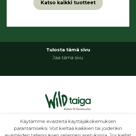
Katso kaikki tuotteet
Tulosta tämä sivu
Jaa tämä sivu:
luontoa ja kulttuuria
Käytämme evästeitä käyttäjäkokemuksen
parantamiseksi. Voit kieltää kaikkien tai joidenkin
evästeiden tallennuksen selaimesi asetuksissa. Jos kiellät