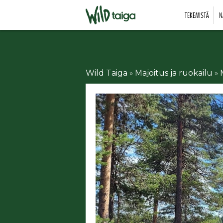
TEKEMISTÄ
N
Wild Taiga
»
Majoitus ja ruokailu
»