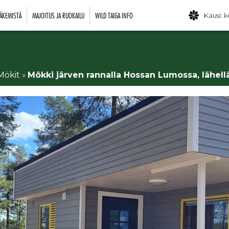
ÄKEMISTÄ
MAJOITUS JA RUOKAILU
WILD TAIGA INFO
Kausi: k
Mökit
»
Mökki järven rannalla Hossan Lumossa, lähell