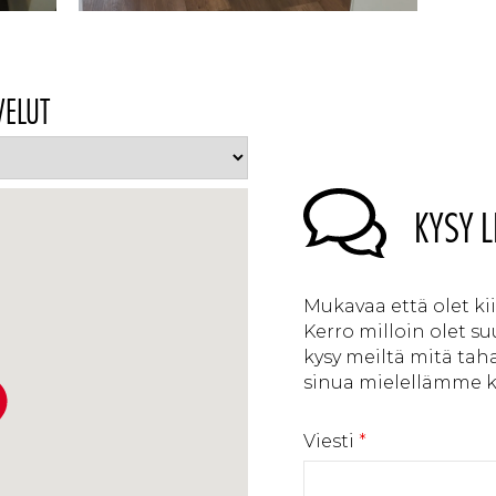
VELUT
KYSY L
Mukavaa että olet k
Kerro milloin olet s
kysy meiltä mitä tah
sinua mielellämme ka
Viesti
*