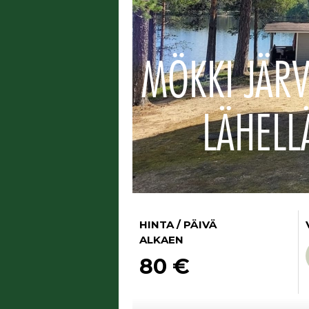
MÖKKI JÄR
LÄHELL
HINTA / PÄIVÄ
ALKAEN
80 €