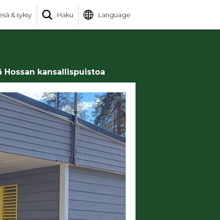
esä & syksy
Haku
Language
ä Hossan kansallispuistoa