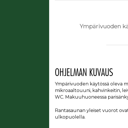
Ympärivuoden käy
OHJELMAN KUVAUS
Ympärivuoden käytössä oleva mökk
mikroaaltouuni, kahvinkeitin, le
WC. Makuuhuoneessa parisänky.
Rantasaunan yleiset vuorot ovat
ulkopuolella.