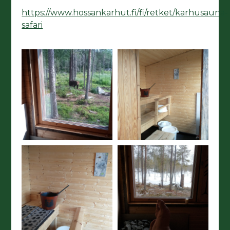
https://www.hossankarhut.fi/fi/retket/karhusauna-
safari